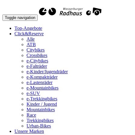
Toggle navigation
Top-Angebote
Click&Reserve
Alle
ATB
Citybikes
Crossbikes
e-Citybikes
e-Falträder
e-Kinder/Jugendräder
e-Kompakträder
e-Lastenräder
e-Mountainbikes
e-SUV
e-Trekkingbikes
Kinder / Jugend
Mountainbikes
Race
Trekkingbikes
Urban-Bikes
Unsere Marken