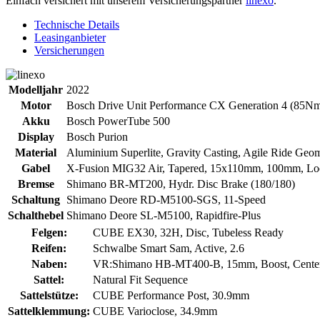
Einfach versichert mit unserem Versicherungspartner
linexo
.
Technische Details
Leasinganbieter
Versicherungen
Modelljahr
2022
Motor
Bosch Drive Unit Performance CX Generation 4 (85Nm
Akku
Bosch PowerTube 500
Display
Bosch Purion
Material
Aluminium Superlite, Gravity Casting, Agile Ride Geome
Gabel
X-Fusion MIG32 Air, Tapered, 15x110mm, 100mm, Lo
Bremse
Shimano BR-MT200, Hydr. Disc Brake (180/180)
Schaltung
Shimano Deore RD-M5100-SGS, 11-Speed
Schalthebel
Shimano Deore SL-M5100, Rapidfire-Plus
Felgen:
CUBE EX30, 32H, Disc, Tubeless Ready
Reifen:
Schwalbe Smart Sam, Active, 2.6
Naben:
VR:Shimano HB-MT400-B, 15mm, Boost, Center
Sattel:
Natural Fit Sequence
Sattelstütze:
CUBE Performance Post, 30.9mm
Sattelklemmung:
CUBE Varioclose, 34.9mm