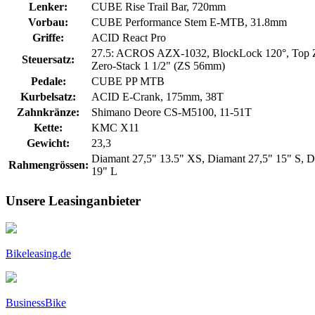
Lenker:
CUBE Rise Trail Bar, 720mm
Vorbau:
CUBE Performance Stem E-MTB, 31.8mm
Griffe:
ACID React Pro
27.5: ACROS AZX-1032, BlockLock 120°, Top Ze
Steuersatz:
Zero-Stack 1 1/2" (ZS 56mm)
Pedale:
CUBE PP MTB
Kurbelsatz:
ACID E-Crank, 175mm, 38T
Zahnkränze:
Shimano Deore CS-M5100, 11-51T
Kette:
KMC X11
Gewicht:
23,3
Diamant 27,5" 13.5" XS, Diamant 27,5" 15" S, D
Rahmengrössen:
19" L
Unsere Leasinganbieter
Bikeleasing.de
BusinessBike