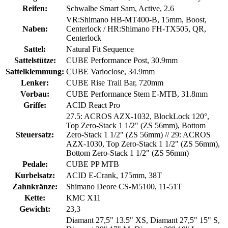
Reifen:
Schwalbe Smart Sam, Active, 2.6
VR:Shimano HB-MT400-B, 15mm, Boost,
Naben:
Centerlock / HR:Shimano FH-TX505, QR,
Centerlock
Sattel:
Natural Fit Sequence
Sattelstütze:
CUBE Performance Post, 30.9mm
Sattelklemmung:
CUBE Varioclose, 34.9mm
Lenker:
CUBE Rise Trail Bar, 720mm
Vorbau:
CUBE Performance Stem E-MTB, 31.8mm
Griffe:
ACID React Pro
27.5: ACROS AZX-1032, BlockLock 120°,
Top Zero-Stack 1 1/2" (ZS 56mm), Bottom
Steuersatz:
Zero-Stack 1 1/2" (ZS 56mm) // 29: ACROS
AZX-1030, Top Zero-Stack 1 1/2" (ZS 56mm),
Bottom Zero-Stack 1 1/2" (ZS 56mm)
Pedale:
CUBE PP MTB
Kurbelsatz:
ACID E-Crank, 175mm, 38T
Zahnkränze:
Shimano Deore CS-M5100, 11-51T
Kette:
KMC X11
Gewicht:
23,3
Diamant 27,5" 13.5" XS, Diamant 27,5" 15" S,