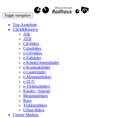
Toggle navigation
Top-Angebote
Click&Reserve
Alle
ATB
Citybikes
Crossbikes
e-Citybikes
e-Falträder
e-Kinder/Jugendräder
e-Kompakträder
e-Lastenräder
e-Mountainbikes
e-SUV
e-Trekkingbikes
Kinder / Jugend
Mountainbikes
Race
Trekkingbikes
Urban-Bikes
Unsere Marken