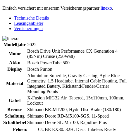
Einfach versichert mit unserem Versicherungspartner
linexo
.
Technische Details
Leasinganbieter
Versicherungen
Modelljahr
2022
Bosch Drive Unit Performance CX Generation 4
Motor
(85Nm) Cruise (250Watt)
Akku
Bosch PowerTube 500
Display
Bosch Purion
Aluminium Superlite, Gravity Casting, Agile Ride
Geometry, 1.5 Headtube, Internal Cable Routing, Full
Material
Integrated Battery, Kickstand/Fender/Carrier
Mounting Points
X-Fusion MIG32 Air, Tapered, 15x110mm, 100mm,
Gabel
Lockout
Bremse
Shimano BR-MT200, Hydr. Disc Brake (180/180)
Schaltung
Shimano Deore RD-M5100-SGS, 11-Speed
Schalthebel
Shimano Deore SL-M5100, Rapidfire-Plus
Felgen:
CUBE EX30, 32H, Disc, Tubeless Ready