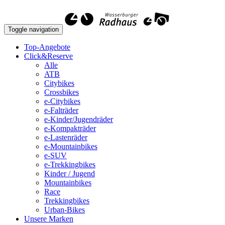
Toggle navigation
Top-Angebote
Click&Reserve
Alle
ATB
Citybikes
Crossbikes
e-Citybikes
e-Falträder
e-Kinder/Jugendräder
e-Kompakträder
e-Lastenräder
e-Mountainbikes
e-SUV
e-Trekkingbikes
Kinder / Jugend
Mountainbikes
Race
Trekkingbikes
Urban-Bikes
Unsere Marken