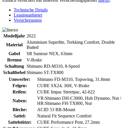
Einfach versichert mit unserem Versicherungspartner
linexo
.
Technische Details
Leasinganbieter
Versicherungen
Modelljahr
2022
Aluminium Superlite, Trekking Comfort, Double
Material
Butted
Gabel
SR Suntour NEX, 63mm
Bremse
V-Brake
Schaltung
Shimano RD-M310, 8-Speed
Schalthebel
Shimano ST-TX800
Umwerfer:
Shimano FD-M310, Topswing, 31.8mm
Felgen:
CUBE SX24, 36H, V-Brake
Reifen:
CUBE Impac Streetpac, 42-622
VR:Shimano DH-C3000, Hub Dynamo, Nut /
Naben:
HR:Shimano FH-TX800, Nut
Bleche:
ACID 53 BB-Mount
Sattel:
Natural Fit Sequence Comfort
Sattelstütze:
CUBE Performance Post, 27.2mm