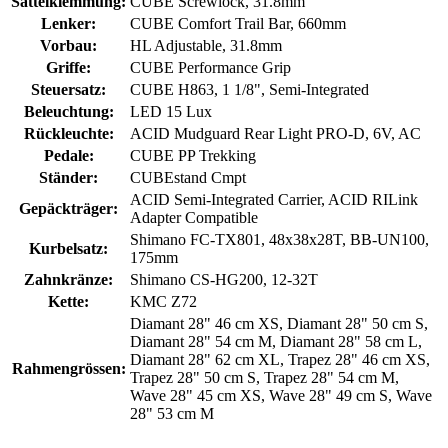
Sattelklemmung:
CUBE Screwlock, 31.8mm
Lenker:
CUBE Comfort Trail Bar, 660mm
Vorbau:
HL Adjustable, 31.8mm
Griffe:
CUBE Performance Grip
Steuersatz:
CUBE H863, 1 1/8", Semi-Integrated
Beleuchtung:
LED 15 Lux
Rückleuchte:
ACID Mudguard Rear Light PRO-D, 6V, AC
Pedale:
CUBE PP Trekking
Ständer:
CUBEstand Cmpt
ACID Semi-Integrated Carrier, ACID RILink
Gepäckträger:
Adapter Compatible
Shimano FC-TX801, 48x38x28T, BB-UN100,
Kurbelsatz:
175mm
Zahnkränze:
Shimano CS-HG200, 12-32T
Kette:
KMC Z72
Diamant 28" 46 cm XS, Diamant 28" 50 cm S,
Diamant 28" 54 cm M, Diamant 28" 58 cm L,
Diamant 28" 62 cm XL, Trapez 28" 46 cm XS,
Rahmengrössen:
Trapez 28" 50 cm S, Trapez 28" 54 cm M,
Wave 28" 45 cm XS, Wave 28" 49 cm S, Wave
28" 53 cm M