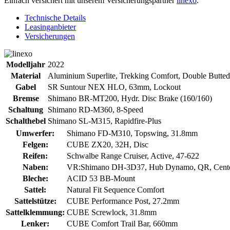
Einfach versichert mit unserem Versicherungspartner
linexo
.
Technische Details
Leasinganbieter
Versicherungen
Modelljahr
2022
Material
Aluminium Superlite, Trekking Comfort, Double Butted
Gabel
SR Suntour NEX HLO, 63mm, Lockout
Bremse
Shimano BR-MT200, Hydr. Disc Brake (160/160)
Schaltung
Shimano RD-M360, 8-Speed
Schalthebel
Shimano SL-M315, Rapidfire-Plus
Umwerfer:
Shimano FD-M310, Topswing, 31.8mm
Felgen:
CUBE ZX20, 32H, Disc
Reifen:
Schwalbe Range Cruiser, Active, 47-622
Naben:
VR:Shimano DH-3D37, Hub Dynamo, QR, Center
Bleche:
ACID 53 BB-Mount
Sattel:
Natural Fit Sequence Comfort
Sattelstütze:
CUBE Performance Post, 27.2mm
Sattelklemmung:
CUBE Screwlock, 31.8mm
Lenker:
CUBE Comfort Trail Bar, 660mm