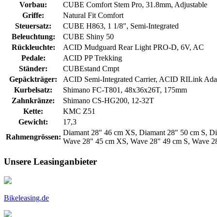
Vorbau:
CUBE Comfort Stem Pro, 31.8mm, Adjustable
Griffe:
Natural Fit Comfort
Steuersatz:
CUBE H863, 1 1/8", Semi-Integrated
Beleuchtung:
CUBE Shiny 50
Rückleuchte:
ACID Mudguard Rear Light PRO-D, 6V, AC
Pedale:
ACID PP Trekking
Ständer:
CUBEstand Cmpt
Gepäckträger:
ACID Semi-Integrated Carrier, ACID RILink Ada
Kurbelsatz:
Shimano FC-T801, 48x36x26T, 175mm
Zahnkränze:
Shimano CS-HG200, 12-32T
Kette:
KMC Z51
Gewicht:
17,3
Diamant 28" 46 cm XS, Diamant 28" 50 cm S, Di
Rahmengrössen:
Wave 28" 45 cm XS, Wave 28" 49 cm S, Wave 2
Unsere Leasinganbieter
Bikeleasing.de