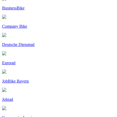
BusinessBike
Company Bike
Deutsche Dienstrad
Eurorad
JobBike Bayern
Jobrad