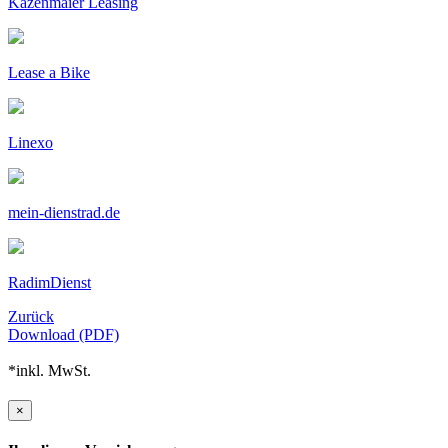
Kazenmaier Leasing
Lease a Bike
Linexo
mein-dienstrad.de
RadimDienst
Zurück
Download (PDF)
*inkl. MwSt.
×