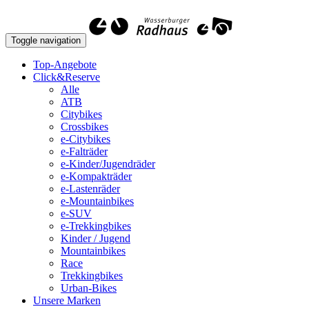
Toggle navigation
Top-Angebote
Click&Reserve
Alle
ATB
Citybikes
Crossbikes
e-Citybikes
e-Falträder
e-Kinder/Jugendräder
e-Kompakträder
e-Lastenräder
e-Mountainbikes
e-SUV
e-Trekkingbikes
Kinder / Jugend
Mountainbikes
Race
Trekkingbikes
Urban-Bikes
Unsere Marken