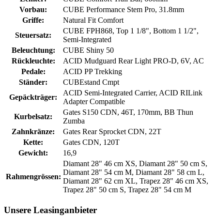
Vorbau:
CUBE Performance Stem Pro, 31.8mm
Griffe:
Natural Fit Comfort
CUBE FPH868, Top 1 1/8", Bottom 1 1/2",
Steuersatz:
Semi-Integrated
Beleuchtung:
CUBE Shiny 50
Rückleuchte:
ACID Mudguard Rear Light PRO-D, 6V, AC
Pedale:
ACID PP Trekking
Ständer:
CUBEstand Cmpt
ACID Semi-Integrated Carrier, ACID RILink
Gepäckträger:
Adapter Compatible
Gates S150 CDN, 46T, 170mm, BB Thun
Kurbelsatz:
Zumba
Zahnkränze:
Gates Rear Sprocket CDN, 22T
Kette:
Gates CDN, 120T
Gewicht:
16,9
Diamant 28" 46 cm XS, Diamant 28" 50 cm S,
Diamant 28" 54 cm M, Diamant 28" 58 cm L,
Rahmengrössen:
Diamant 28" 62 cm XL, Trapez 28" 46 cm XS,
Trapez 28" 50 cm S, Trapez 28" 54 cm M
Unsere Leasinganbieter