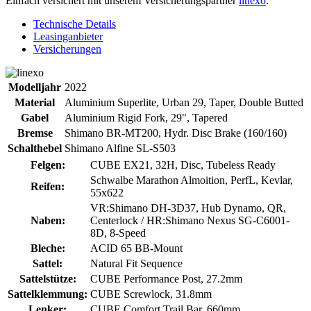
Einfach versichert mit unserem Versicherungspartner
linexo
.
Technische Details
Leasinganbieter
Versicherungen
Modelljahr
2022
Material
Aluminium Superlite, Urban 29, Taper, Double Butted
Gabel
Aluminium Rigid Fork, 29", Tapered
Bremse
Shimano BR-MT200, Hydr. Disc Brake (160/160)
Schalthebel
Shimano Alfine SL-S503
Felgen:
CUBE EX21, 32H, Disc, Tubeless Ready
Schwalbe Marathon Almoition, PerfL, Kevlar,
Reifen:
55x622
VR:Shimano DH-3D37, Hub Dynamo, QR,
Naben:
Centerlock / HR:Shimano Nexus SG-C6001-
8D, 8-Speed
Bleche:
ACID 65 BB-Mount
Sattel:
Natural Fit Sequence
Sattelstütze:
CUBE Performance Post, 27.2mm
Sattelklemmung:
CUBE Screwlock, 31.8mm
Lenker:
CUBE Comfort Trail Bar, 660mm