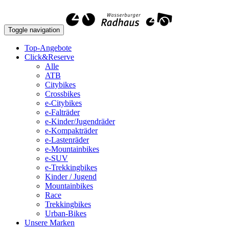
Toggle navigation
Top-Angebote
Click&Reserve
Alle
ATB
Citybikes
Crossbikes
e-Citybikes
e-Falträder
e-Kinder/Jugendräder
e-Kompakträder
e-Lastenräder
e-Mountainbikes
e-SUV
e-Trekkingbikes
Kinder / Jugend
Mountainbikes
Race
Trekkingbikes
Urban-Bikes
Unsere Marken