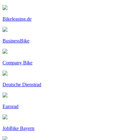
Bikeleasing.de
BusinessBike
Company Bike
Deutsche Dienstrad
Eurorad
JobBike Bayern