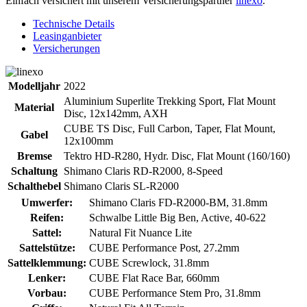
Einfach versichert mit unserem Versicherungspartner
linexo
.
Technische Details
Leasinganbieter
Versicherungen
Modelljahr
2022
Aluminium Superlite Trekking Sport, Flat Mount
Material
Disc, 12x142mm, AXH
CUBE TS Disc, Full Carbon, Taper, Flat Mount,
Gabel
12x100mm
Bremse
Tektro HD-R280, Hydr. Disc, Flat Mount (160/160)
Schaltung
Shimano Claris RD-R2000, 8-Speed
Schalthebel
Shimano Claris SL-R2000
Umwerfer:
Shimano Claris FD-R2000-BM, 31.8mm
Reifen:
Schwalbe Little Big Ben, Active, 40-622
Sattel:
Natural Fit Nuance Lite
Sattelstütze:
CUBE Performance Post, 27.2mm
Sattelklemmung:
CUBE Screwlock, 31.8mm
Lenker:
CUBE Flat Race Bar, 660mm
Vorbau:
CUBE Performance Stem Pro, 31.8mm