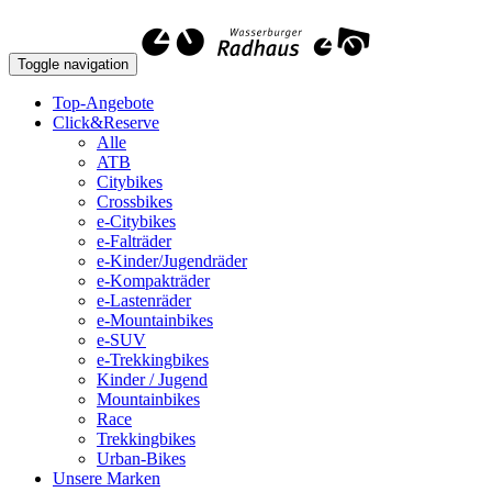
Toggle navigation
Top-Angebote
Click&Reserve
Alle
ATB
Citybikes
Crossbikes
e-Citybikes
e-Falträder
e-Kinder/Jugendräder
e-Kompakträder
e-Lastenräder
e-Mountainbikes
e-SUV
e-Trekkingbikes
Kinder / Jugend
Mountainbikes
Race
Trekkingbikes
Urban-Bikes
Unsere Marken