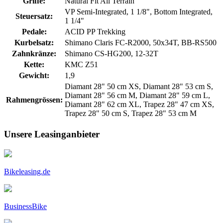
Griffe:
Natural Fit All Terrain
VP Semi-Integrated, 1 1/8", Bottom Integrated,
Steuersatz:
1 1/4"
Pedale:
ACID PP Trekking
Kurbelsatz:
Shimano Claris FC-R2000, 50x34T, BB-RS500
Zahnkränze:
Shimano CS-HG200, 12-32T
Kette:
KMC Z51
Gewicht:
1,9
Diamant 28" 50 cm XS, Diamant 28" 53 cm S,
Diamant 28" 56 cm M, Diamant 28" 59 cm L,
Rahmengrössen:
Diamant 28" 62 cm XL, Trapez 28" 47 cm XS,
Trapez 28" 50 cm S, Trapez 28" 53 cm M
Unsere Leasinganbieter
Bikeleasing.de
BusinessBike