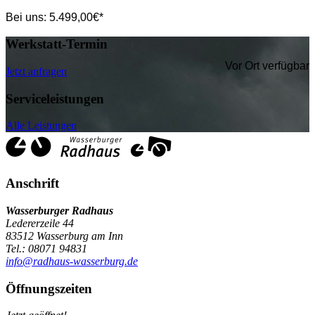
Bei uns:
5.499,00
€*
Werkstatt-Termin
Vor Ort verfügbar
Jetzt anfragen
Serviceleistungen
Alle Leistungen
Anschrift
Wasserburger Radhaus
Ledererzeile 44
83512 Wasserburg am Inn
Tel.: 08071 94831
info@radhaus-wasserburg.de
Öffnungszeiten