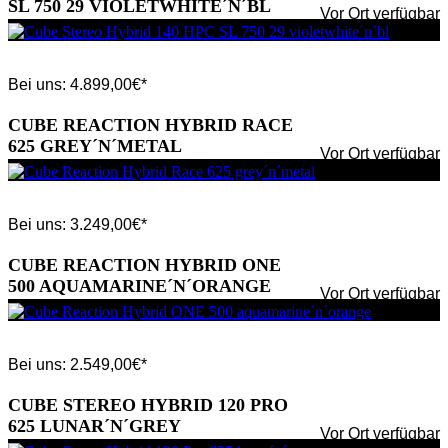
SL 750 29 VIOLETWHITE´N´BL
Vor Ort verfügbar
Bei uns:
4.899,00
€*
CUBE REACTION HYBRID RACE
625 GREY´N´METAL
Vor Ort verfügbar
Bei uns:
3.249,00
€*
CUBE REACTION HYBRID ONE
500 AQUAMARINE´N´ORANGE
Vor Ort verfügbar
Bei uns:
2.549,00
€*
CUBE STEREO HYBRID 120 PRO
625 LUNAR´N´GREY
Vor Ort verfügbar