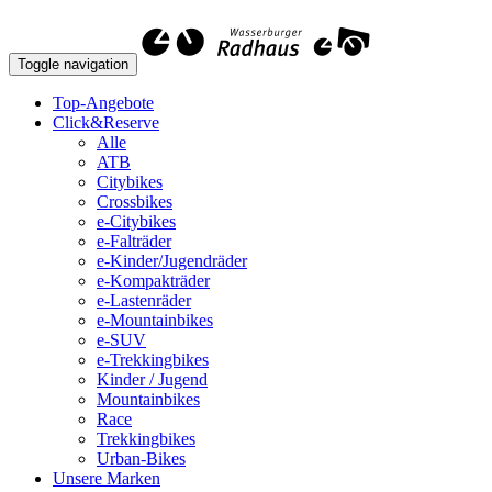
Toggle navigation
Top-Angebote
Click&Reserve
Alle
ATB
Citybikes
Crossbikes
e-Citybikes
e-Falträder
e-Kinder/Jugendräder
e-Kompakträder
e-Lastenräder
e-Mountainbikes
e-SUV
e-Trekkingbikes
Kinder / Jugend
Mountainbikes
Race
Trekkingbikes
Urban-Bikes
Unsere Marken