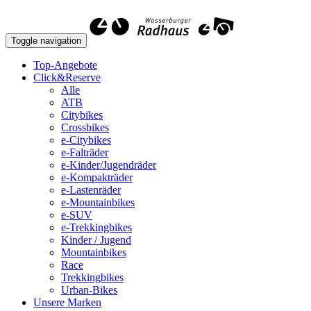
Toggle navigation
Top-Angebote
Click&Reserve
Alle
ATB
Citybikes
Crossbikes
e-Citybikes
e-Falträder
e-Kinder/Jugendräder
e-Kompakträder
e-Lastenräder
e-Mountainbikes
e-SUV
e-Trekkingbikes
Kinder / Jugend
Mountainbikes
Race
Trekkingbikes
Urban-Bikes
Unsere Marken