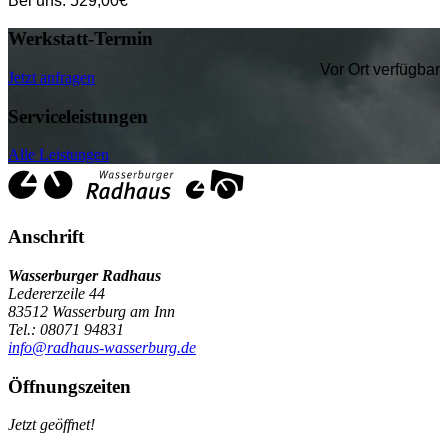
Bei uns:
529,00
€*
Werkstatt-Termin
Vor Ort verfügbar
Jetzt anfragen
Serviceleistungen
Alle Leistungen
Anschrift
Wasserburger Radhaus
Ledererzeile 44
83512 Wasserburg am Inn
Tel.: 08071 94831
info@radhaus-wasserburg.de
Öffnungszeiten
Jetzt geöffnet!