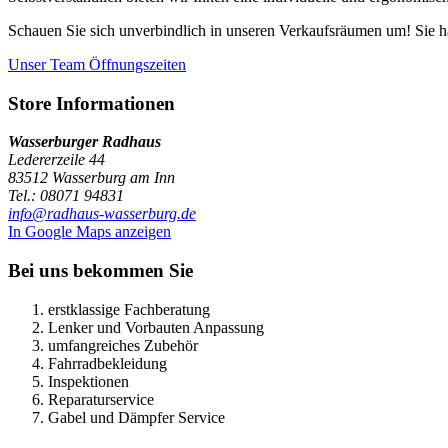
Schauen Sie sich unverbindlich in unseren Verkaufsräumen um! Sie ha
Unser Team
Öffnungszeiten
Store Informationen
Wasserburger Radhaus
Ledererzeile 44
83512 Wasserburg am Inn
Tel.: 08071 94831
info@radhaus-wasserburg.de
In Google Maps anzeigen
Bei uns bekommen Sie
erstklassige Fachberatung
Lenker und Vorbauten Anpassung
umfangreiches Zubehör
Fahrradbekleidung
Inspektionen
Reparaturservice
Gabel und Dämpfer Service