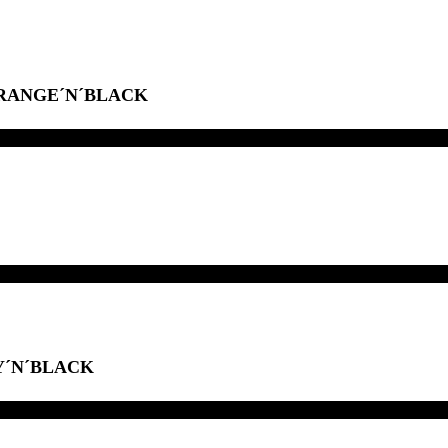
ORANGE´N´BLACK
Y´N´BLACK