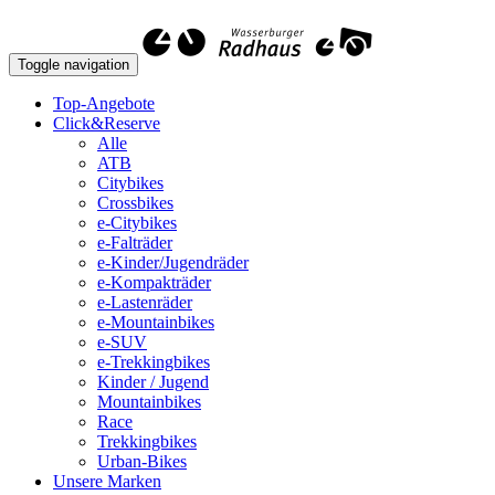
Toggle navigation
Top-Angebote
Click&Reserve
Alle
ATB
Citybikes
Crossbikes
e-Citybikes
e-Falträder
e-Kinder/Jugendräder
e-Kompakträder
e-Lastenräder
e-Mountainbikes
e-SUV
e-Trekkingbikes
Kinder / Jugend
Mountainbikes
Race
Trekkingbikes
Urban-Bikes
Unsere Marken