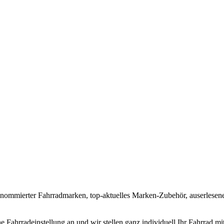
nommierter Fahrradmarken, top-aktuelles Marken-Zubehör, auserlesene 
che Fahrradeinstellung an und wir stellen ganz individuell Ihr Fahrra