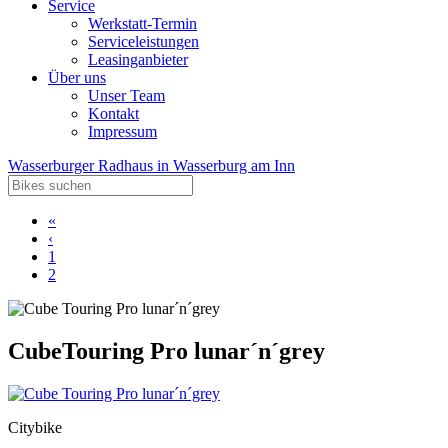
Service
Werkstatt-Termin
Serviceleistungen
Leasinganbieter
Über uns
Unser Team
Kontakt
Impressum
Wasserburger Radhaus in Wasserburg am Inn
«
‹
1
2
Cube
Touring Pro lunar´n´grey
Citybike