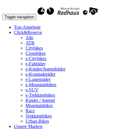
Toggle navigation
Top-Angebote
Click&Reserve
Alle
ATB
Citybikes
Crossbikes
e-Citybikes
e-Falträder
e-Kinder/Jugendräder
e-Kompakträder
e-Lastenräder
e-Mountainbikes
e-SUV
e-Trekkingbikes
Kinder / Jugend
Mountainbikes
Race
Trekkingbikes
Urban-Bikes
Unsere Marken