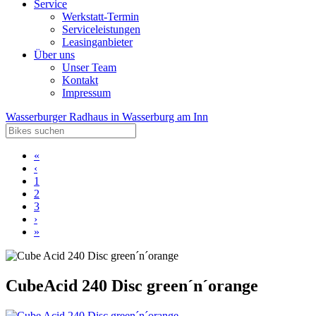
Service
Werkstatt-Termin
Serviceleistungen
Leasinganbieter
Über uns
Unser Team
Kontakt
Impressum
Wasserburger Radhaus in Wasserburg am Inn
«
‹
1
2
3
›
»
Cube
Acid 240 Disc green´n´orange