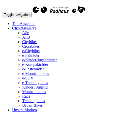
Toggle navigation
Top-Angebote
Click&Reserve
Alle
ATB
Citybikes
Crossbikes
e-Citybikes
e-Falträder
e-Kinder/Jugendräder
e-Kompakträder
e-Lastenräder
e-Mountainbikes
e-SUV
e-Trekkingbikes
Kinder / Jugend
Mountainbikes
Race
Trekkingbikes
Urban-Bikes
Unsere Marken