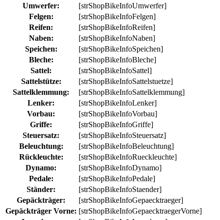
Umwerfer:
[strShopBikeInfoUmwerfer]
Felgen:
[strShopBikeInfoFelgen]
Reifen:
[strShopBikeInfoReifen]
Naben:
[strShopBikeInfoNaben]
Speichen:
[strShopBikeInfoSpeichen]
Bleche:
[strShopBikeInfoBleche]
Sattel:
[strShopBikeInfoSattel]
Sattelstütze:
[strShopBikeInfoSattelstuetze]
Sattelklemmung:
[strShopBikeInfoSattelklemmung]
Lenker:
[strShopBikeInfoLenker]
Vorbau:
[strShopBikeInfoVorbau]
Griffe:
[strShopBikeInfoGriffe]
Steuersatz:
[strShopBikeInfoSteuersatz]
Beleuchtung:
[strShopBikeInfoBeleuchtung]
Rückleuchte:
[strShopBikeInfoRueckleuchte]
Dynamo:
[strShopBikeInfoDynamo]
Pedale:
[strShopBikeInfoPedale]
Ständer:
[strShopBikeInfoStaender]
Gepäckträger:
[strShopBikeInfoGepaecktraeger]
Gepäckträger Vorne:
[strShopBikeInfoGepaecktraegerVorne]