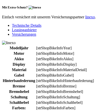
Mit Extra-Schutz?
Einfach versichert mit unserem Versicherungspartner
linexo
.
Technische Details
Leasinganbieter
Versicherungen
Modelljahr
[strShopBikeInfoYear]
Motor
[strShopBikeInfoMotor]
Akku
[strShopBikeInfoAkku]
Display
[strShopBikeInfoDisplay]
Material
[strShopBikeInfoMaterialDetail]
Gabel
[strShopBikeInfoGabel]
Hinterbaufederung
[strShopBikeInfoHinterbaufederung]
Bremse
[strShopBikeInfoBremse]
Bremshebel
[strShopBikeInfoBremshebel]
Schaltung
[strShopBikeInfoSchaltung]
Schalthebel
[strShopBikeInfoSchalthebel]
Farben:
[strShopBikeInfoFarben]