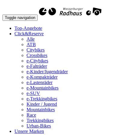
Toggle navigation
Top-Angebote
Click&Reserve
Alle
ATB
Citybikes
Crossbikes
e-Citybikes
e-Falträder
e-Kinder/Jugendräder
e-Kompakträder
e-Lastenräder
e-Mountainbikes
e-SUV
e-Trekkingbikes
Kinder / Jugend
Mountainbikes
Race
Trekkingbikes
Urban-Bikes
Unsere Marken