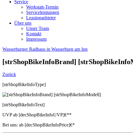
Service
Werkstatt-Termin
Serviceleistungen
Leasinganbieter
Über uns
Unser Team
Kontakt
Impressum
Wasserburger Radhaus in Wasserburg am Inn
[strShopBikeInfoBrand]
[strShopBikeInfo
Zurück
[strShopBikeInfoType]
[strShopBikeInfoText]
UVP
ab
[decShopBikeInfoUVP]
€**
Bei uns:
ab
[decShopBikeInfoPrice]
€*