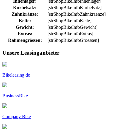
Innenlager:
[strShopBikeInfoInnenlager]
Kurbelsatz:
[strShopBikeInfoKurbelsatz]
Zahnkränze:
[strShopBikeInfoZahnkraenze]
Kette:
[strShopBikeInfoKette]
Gewicht:
[strShopBikeInfoGewicht]
Extras:
[strShopBikeInfoExtras]
Rahmengrössen:
[strShopBikeInfoGroessen]
Unsere Leasinganbieter
Bikeleasing.de
BusinessBike
Company Bike