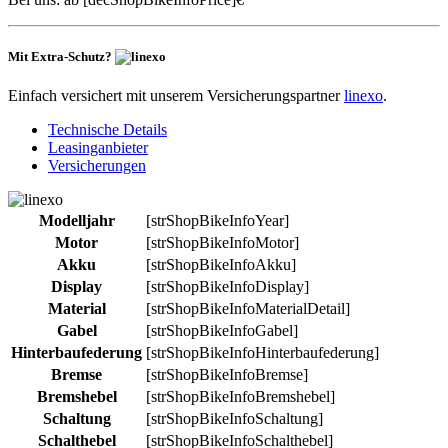
Mit Extra-Schutz?
Einfach versichert mit unserem Versicherungspartner
linexo
.
Technische Details
Leasinganbieter
Versicherungen
Modelljahr
[strShopBikeInfoYear]
Motor
[strShopBikeInfoMotor]
Akku
[strShopBikeInfoAkku]
Display
[strShopBikeInfoDisplay]
Material
[strShopBikeInfoMaterialDetail]
Gabel
[strShopBikeInfoGabel]
Hinterbaufederung
[strShopBikeInfoHinterbaufederung]
Bremse
[strShopBikeInfoBremse]
Bremshebel
[strShopBikeInfoBremshebel]
Schaltung
[strShopBikeInfoSchaltung]
Schalthebel
[strShopBikeInfoSchalthebel]