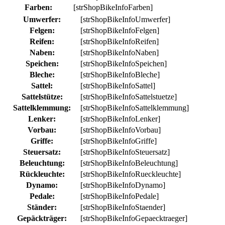
Farben:
[strShopBikeInfoFarben]
Umwerfer:
[strShopBikeInfoUmwerfer]
Felgen:
[strShopBikeInfoFelgen]
Reifen:
[strShopBikeInfoReifen]
Naben:
[strShopBikeInfoNaben]
Speichen:
[strShopBikeInfoSpeichen]
Bleche:
[strShopBikeInfoBleche]
Sattel:
[strShopBikeInfoSattel]
Sattelstütze:
[strShopBikeInfoSattelstuetze]
Sattelklemmung:
[strShopBikeInfoSattelklemmung]
Lenker:
[strShopBikeInfoLenker]
Vorbau:
[strShopBikeInfoVorbau]
Griffe:
[strShopBikeInfoGriffe]
Steuersatz:
[strShopBikeInfoSteuersatz]
Beleuchtung:
[strShopBikeInfoBeleuchtung]
Rückleuchte:
[strShopBikeInfoRueckleuchte]
Dynamo:
[strShopBikeInfoDynamo]
Pedale:
[strShopBikeInfoPedale]
Ständer:
[strShopBikeInfoStaender]
Gepäckträger:
[strShopBikeInfoGepaecktraeger]