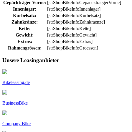
Gepäckträger Vorne:
[strShopBikeInfoGepaecktraegerVorne]
Innenlager:
[strShopBikeInfoInnenlager]
Kurbelsatz:
[strShopBikeInfoKurbelsatz]
Zahnkränze:
[strShopBikeInfoZahnkraenze]
Kette:
[strShopBikeInfoKette]
Gewicht:
[strShopBikeInfoGewicht]
Extras:
[strShopBikeInfoExtras]
Rahmengrössen:
[strShopBikeInfoGroessen]
Unsere Leasinganbieter
Bikeleasing.de
BusinessBike
Company Bike