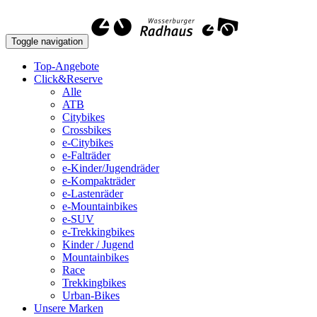
Toggle navigation
Top-Angebote
Click&Reserve
Alle
ATB
Citybikes
Crossbikes
e-Citybikes
e-Falträder
e-Kinder/Jugendräder
e-Kompakträder
e-Lastenräder
e-Mountainbikes
e-SUV
e-Trekkingbikes
Kinder / Jugend
Mountainbikes
Race
Trekkingbikes
Urban-Bikes
Unsere Marken