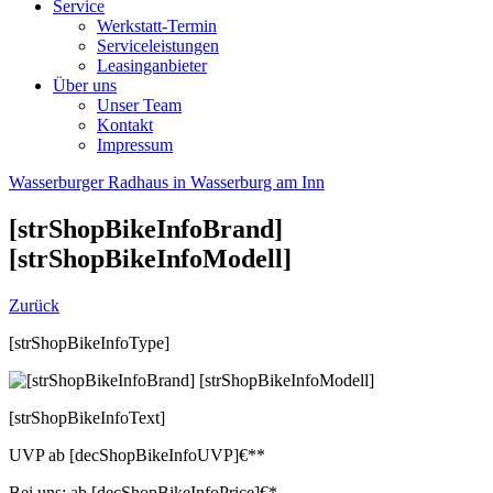
Service
Werkstatt-Termin
Serviceleistungen
Leasinganbieter
Über uns
Unser Team
Kontakt
Impressum
Wasserburger Radhaus in Wasserburg am Inn
[strShopBikeInfoBrand]
[strShopBikeInfoModell]
Zurück
[strShopBikeInfoType]
[strShopBikeInfoText]
UVP
ab
[decShopBikeInfoUVP]
€**
Bei uns:
ab
[decShopBikeInfoPrice]
€*