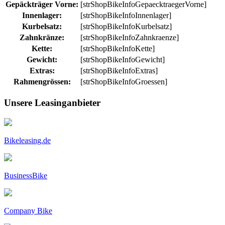
Gepäckträger Vorne:
[strShopBikeInfoGepaecktraegerVorne]
Innenlager:
[strShopBikeInfoInnenlager]
Kurbelsatz:
[strShopBikeInfoKurbelsatz]
Zahnkränze:
[strShopBikeInfoZahnkraenze]
Kette:
[strShopBikeInfoKette]
Gewicht:
[strShopBikeInfoGewicht]
Extras:
[strShopBikeInfoExtras]
Rahmengrössen:
[strShopBikeInfoGroessen]
Unsere Leasinganbieter
Bikeleasing.de
BusinessBike
Company Bike