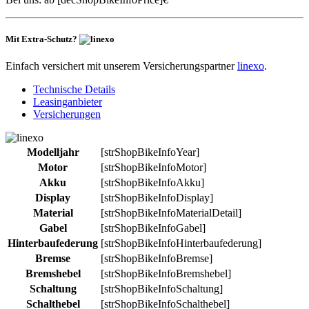
Mit Extra-Schutz?
Einfach versichert mit unserem Versicherungspartner
linexo
.
Technische Details
Leasinganbieter
Versicherungen
Modelljahr
[strShopBikeInfoYear]
Motor
[strShopBikeInfoMotor]
Akku
[strShopBikeInfoAkku]
Display
[strShopBikeInfoDisplay]
Material
[strShopBikeInfoMaterialDetail]
Gabel
[strShopBikeInfoGabel]
Hinterbaufederung
[strShopBikeInfoHinterbaufederung]
Bremse
[strShopBikeInfoBremse]
Bremshebel
[strShopBikeInfoBremshebel]
Schaltung
[strShopBikeInfoSchaltung]
Schalthebel
[strShopBikeInfoSchalthebel]