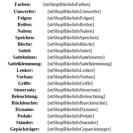
Farben:
[strShopBikeInfoFarben]
Umwerfer:
[strShopBikeInfoUmwerfer]
Felgen:
[strShopBikeInfoFelgen]
Reifen:
[strShopBikeInfoReifen]
Naben:
[strShopBikeInfoNaben]
Speichen:
[strShopBikeInfoSpeichen]
Bleche:
[strShopBikeInfoBleche]
Sattel:
[strShopBikeInfoSattel]
Sattelstütze:
[strShopBikeInfoSattelstuetze]
Sattelklemmung:
[strShopBikeInfoSattelklemmung]
Lenker:
[strShopBikeInfoLenker]
Vorbau:
[strShopBikeInfoVorbau]
Griffe:
[strShopBikeInfoGriffe]
Steuersatz:
[strShopBikeInfoSteuersatz]
Beleuchtung:
[strShopBikeInfoBeleuchtung]
Rückleuchte:
[strShopBikeInfoRueckleuchte]
Dynamo:
[strShopBikeInfoDynamo]
Pedale:
[strShopBikeInfoPedale]
Ständer:
[strShopBikeInfoStaender]
Gepäckträger:
[strShopBikeInfoGepaecktraeger]