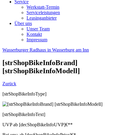
Service
Werkstatt-Termin
Serviceleistungen
Leasinganbieter
Über uns
Unser Team
Kontakt
Impressum
Wasserburger Radhaus in Wasserburg am Inn
[strShopBikeInfoBrand]
[strShopBikeInfoModell]
Zurück
[strShopBikeInfoType]
[strShopBikeInfoText]
UVP
ab
[decShopBikeInfoUVP]
€**
Bei uns:
ab
[decShopBikeInfoPrice]
€*