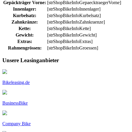
Gepäckträger Vorne:
[strShopBikeInfoGepaecktraegerVorne]
Innenlager:
[strShopBikeInfoInnenlager]
Kurbelsatz:
[strShopBikeInfoKurbelsatz]
Zahnkränze:
[strShopBikeInfoZahnkraenze]
Kette:
[strShopBikeInfoKette]
Gewicht:
[strShopBikeInfoGewicht]
Extras:
[strShopBikeInfoExtras]
Rahmengrössen:
[strShopBikeInfoGroessen]
Unsere Leasinganbieter
Bikeleasing.de
BusinessBike
Company Bike