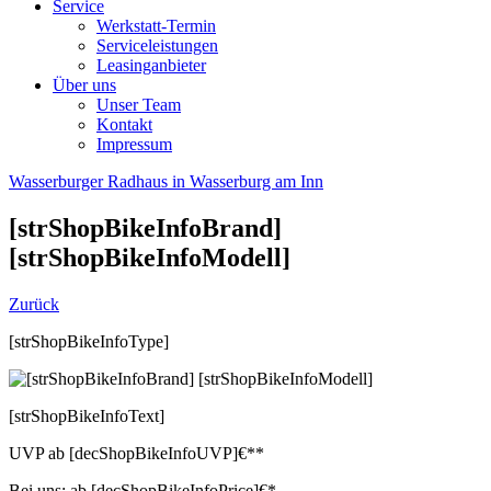
Service
Werkstatt-Termin
Serviceleistungen
Leasinganbieter
Über uns
Unser Team
Kontakt
Impressum
Wasserburger Radhaus in Wasserburg am Inn
[strShopBikeInfoBrand]
[strShopBikeInfoModell]
Zurück
[strShopBikeInfoType]
[strShopBikeInfoText]
UVP
ab
[decShopBikeInfoUVP]
€**
Bei uns:
ab
[decShopBikeInfoPrice]
€*