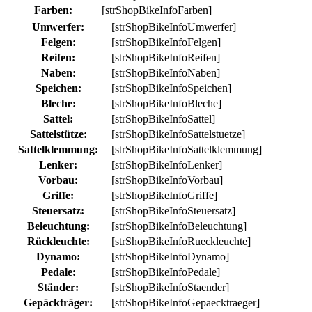
Farben:
[strShopBikeInfoFarben]
Umwerfer:
[strShopBikeInfoUmwerfer]
Felgen:
[strShopBikeInfoFelgen]
Reifen:
[strShopBikeInfoReifen]
Naben:
[strShopBikeInfoNaben]
Speichen:
[strShopBikeInfoSpeichen]
Bleche:
[strShopBikeInfoBleche]
Sattel:
[strShopBikeInfoSattel]
Sattelstütze:
[strShopBikeInfoSattelstuetze]
Sattelklemmung:
[strShopBikeInfoSattelklemmung]
Lenker:
[strShopBikeInfoLenker]
Vorbau:
[strShopBikeInfoVorbau]
Griffe:
[strShopBikeInfoGriffe]
Steuersatz:
[strShopBikeInfoSteuersatz]
Beleuchtung:
[strShopBikeInfoBeleuchtung]
Rückleuchte:
[strShopBikeInfoRueckleuchte]
Dynamo:
[strShopBikeInfoDynamo]
Pedale:
[strShopBikeInfoPedale]
Ständer:
[strShopBikeInfoStaender]
Gepäckträger:
[strShopBikeInfoGepaecktraeger]