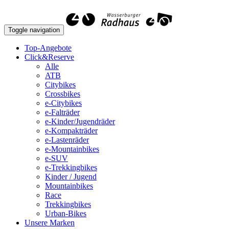
Toggle navigation
Top-Angebote
Click&Reserve
Alle
ATB
Citybikes
Crossbikes
e-Citybikes
e-Falträder
e-Kinder/Jugendräder
e-Kompakträder
e-Lastenräder
e-Mountainbikes
e-SUV
e-Trekkingbikes
Kinder / Jugend
Mountainbikes
Race
Trekkingbikes
Urban-Bikes
Unsere Marken