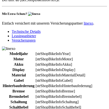
Mit Extra-Schutz?
Einfach versichert mit unserem Versicherungspartner
linexo
.
Technische Details
Leasinganbieter
Versicherungen
Modelljahr
[strShopBikeInfoYear]
Motor
[strShopBikeInfoMotor]
Akku
[strShopBikeInfoAkku]
Display
[strShopBikeInfoDisplay]
Material
[strShopBikeInfoMaterialDetail]
Gabel
[strShopBikeInfoGabel]
Hinterbaufederung
[strShopBikeInfoHinterbaufederung]
Bremse
[strShopBikeInfoBremse]
Bremshebel
[strShopBikeInfoBremshebel]
Schaltung
[strShopBikeInfoSchaltung]
Schalthebel
[strShopBikeInfoSchalthebel]