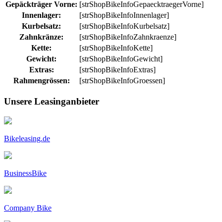
Gepäckträger Vorne:
[strShopBikeInfoGepaecktraegerVorne]
Innenlager:
[strShopBikeInfoInnenlager]
Kurbelsatz:
[strShopBikeInfoKurbelsatz]
Zahnkränze:
[strShopBikeInfoZahnkraenze]
Kette:
[strShopBikeInfoKette]
Gewicht:
[strShopBikeInfoGewicht]
Extras:
[strShopBikeInfoExtras]
Rahmengrössen:
[strShopBikeInfoGroessen]
Unsere Leasinganbieter
Bikeleasing.de
BusinessBike
Company Bike