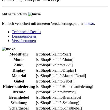
Mit Extra-Schutz?
Einfach versichert mit unserem Versicherungspartner
linexo
.
Technische Details
Leasinganbieter
Versicherungen
Modelljahr
[strShopBikeInfoYear]
Motor
[strShopBikeInfoMotor]
Akku
[strShopBikeInfoAkku]
Display
[strShopBikeInfoDisplay]
Material
[strShopBikeInfoMaterialDetail]
Gabel
[strShopBikeInfoGabel]
Hinterbaufederung
[strShopBikeInfoHinterbaufederung]
Bremse
[strShopBikeInfoBremse]
Bremshebel
[strShopBikeInfoBremshebel]
Schaltung
[strShopBikeInfoSchaltung]
Schalthebel
[strShopBikeInfoSchalthebel]