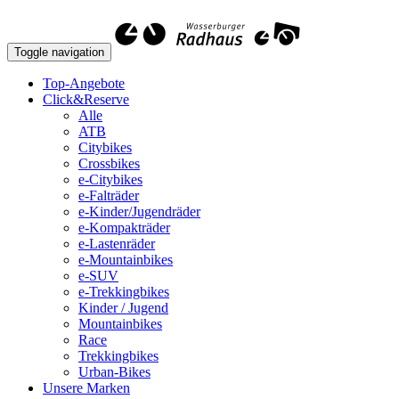
Toggle navigation
Top-Angebote
Click&Reserve
Alle
ATB
Citybikes
Crossbikes
e-Citybikes
e-Falträder
e-Kinder/Jugendräder
e-Kompakträder
e-Lastenräder
e-Mountainbikes
e-SUV
e-Trekkingbikes
Kinder / Jugend
Mountainbikes
Race
Trekkingbikes
Urban-Bikes
Unsere Marken