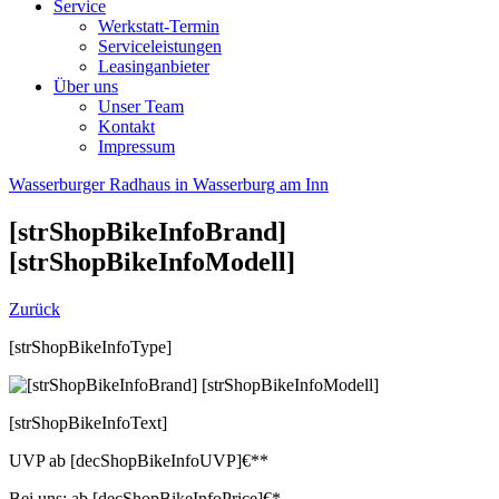
Service
Werkstatt-Termin
Serviceleistungen
Leasinganbieter
Über uns
Unser Team
Kontakt
Impressum
Wasserburger Radhaus in Wasserburg am Inn
[strShopBikeInfoBrand]
[strShopBikeInfoModell]
Zurück
[strShopBikeInfoType]
[strShopBikeInfoText]
UVP
ab
[decShopBikeInfoUVP]
€**
Bei uns:
ab
[decShopBikeInfoPrice]
€*