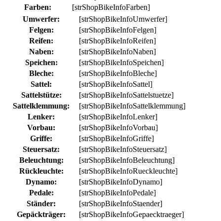
Farben:
[strShopBikeInfoFarben]
Umwerfer:
[strShopBikeInfoUmwerfer]
Felgen:
[strShopBikeInfoFelgen]
Reifen:
[strShopBikeInfoReifen]
Naben:
[strShopBikeInfoNaben]
Speichen:
[strShopBikeInfoSpeichen]
Bleche:
[strShopBikeInfoBleche]
Sattel:
[strShopBikeInfoSattel]
Sattelstütze:
[strShopBikeInfoSattelstuetze]
Sattelklemmung:
[strShopBikeInfoSattelklemmung]
Lenker:
[strShopBikeInfoLenker]
Vorbau:
[strShopBikeInfoVorbau]
Griffe:
[strShopBikeInfoGriffe]
Steuersatz:
[strShopBikeInfoSteuersatz]
Beleuchtung:
[strShopBikeInfoBeleuchtung]
Rückleuchte:
[strShopBikeInfoRueckleuchte]
Dynamo:
[strShopBikeInfoDynamo]
Pedale:
[strShopBikeInfoPedale]
Ständer:
[strShopBikeInfoStaender]
Gepäckträger:
[strShopBikeInfoGepaecktraeger]