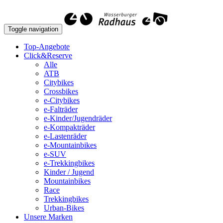
Toggle navigation
Top-Angebote
Click&Reserve
Alle
ATB
Citybikes
Crossbikes
e-Citybikes
e-Falträder
e-Kinder/Jugendräder
e-Kompakträder
e-Lastenräder
e-Mountainbikes
e-SUV
e-Trekkingbikes
Kinder / Jugend
Mountainbikes
Race
Trekkingbikes
Urban-Bikes
Unsere Marken