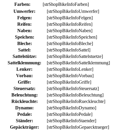
Farben:
[strShopBikeInfoFarben]
Umwerfer:
[strShopBikeInfoUmwerfer]
Felgen:
[strShopBikeInfoFelgen]
Reifen:
[strShopBikeInfoReifen]
Naben:
[strShopBikeInfoNaben]
Speichen:
[strShopBikeInfoSpeichen]
Bleche:
[strShopBikeInfoBleche]
Sattel:
[strShopBikeInfoSattel]
Sattelstütze:
[strShopBikeInfoSattelstuetze]
Sattelklemmung:
[strShopBikeInfoSattelklemmung]
Lenker:
[strShopBikeInfoLenker]
Vorbau:
[strShopBikeInfoVorbau]
Griffe:
[strShopBikeInfoGriffe]
Steuersatz:
[strShopBikeInfoSteuersatz]
Beleuchtung:
[strShopBikeInfoBeleuchtung]
Rückleuchte:
[strShopBikeInfoRueckleuchte]
Dynamo:
[strShopBikeInfoDynamo]
Pedale:
[strShopBikeInfoPedale]
Ständer:
[strShopBikeInfoStaender]
Gepäckträger:
[strShopBikeInfoGepaecktraeger]