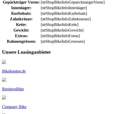
Gepäckträger Vorne:
[strShopBikeInfoGepaecktraegerVorne]
Innenlager:
[strShopBikeInfoInnenlager]
Kurbelsatz:
[strShopBikeInfoKurbelsatz]
Zahnkränze:
[strShopBikeInfoZahnkraenze]
Kette:
[strShopBikeInfoKette]
Gewicht:
[strShopBikeInfoGewicht]
Extras:
[strShopBikeInfoExtras]
Rahmengrössen:
[strShopBikeInfoGroessen]
Unsere Leasinganbieter
Bikeleasing.de
BusinessBike
Company Bike