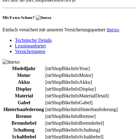
Mit Extra-Schutz?
Einfach versichert mit unserem Versicherungspartner
linexo
.
Technische Details
Leasinganbieter
Versicherungen
Modelljahr
[strShopBikeInfoYear]
Motor
[strShopBikeInfoMotor]
Akku
[strShopBikeInfoAkku]
Display
[strShopBikeInfoDisplay]
Material
[strShopBikeInfoMaterialDetail]
Gabel
[strShopBikeInfoGabel]
Hinterbaufederung
[strShopBikeInfoHinterbaufederung]
Bremse
[strShopBikeInfoBremse]
Bremshebel
[strShopBikeInfoBremshebel]
Schaltung
[strShopBikeInfoSchaltung]
Schalthebel
[strShopBikeInfoSchalthebel]