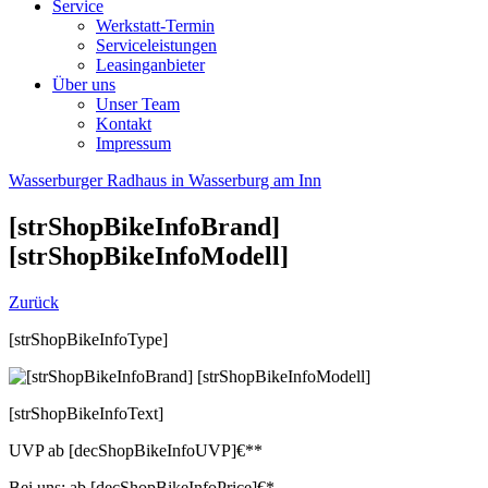
Service
Werkstatt-Termin
Serviceleistungen
Leasinganbieter
Über uns
Unser Team
Kontakt
Impressum
Wasserburger Radhaus in Wasserburg am Inn
[strShopBikeInfoBrand]
[strShopBikeInfoModell]
Zurück
[strShopBikeInfoType]
[strShopBikeInfoText]
UVP
ab
[decShopBikeInfoUVP]
€**
Bei uns:
ab
[decShopBikeInfoPrice]
€*