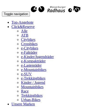
Toggle navigation
Top-Angebote
Click&Reserve
Alle
ATB
Citybikes
Crossbikes
e-Citybikes
e-Falträder
e-Kinder/Jugendräder
e-Kompakträder
e-Lastenräder
e-Mountainbikes
e-SUV
e-Trekkingbikes
Kinder / Jugend
Mountainbikes
Race
Trekkingbikes
Urban-Bikes
Unsere Marken