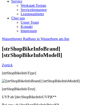
Service
Werkstatt-Termin
Serviceleistungen
Leasinganbieter
Über uns
Unser Team
Kontakt
Impressum
Wasserburger Radhaus in Wasserburg am Inn
[strShopBikeInfoBrand]
[strShopBikeInfoModell]
Zurück
[strShopBikeInfoType]
[strShopBikeInfoText]
UVP
ab
[decShopBikeInfoUVP]
€**
Bei uns:
ab
[decShopBikeInfoPrice]
€*