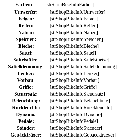
Farben:
[strShopBikeInfoFarben]
Umwerfer:
[strShopBikeInfoUmwerfer]
Felgen:
[strShopBikeInfoFelgen]
Reifen:
[strShopBikeInfoReifen]
Naben:
[strShopBikeInfoNaben]
Speichen:
[strShopBikeInfoSpeichen]
Bleche:
[strShopBikeInfoBleche]
Sattel:
[strShopBikeInfoSattel]
Sattelstütze:
[strShopBikeInfoSattelstuetze]
Sattelklemmung:
[strShopBikeInfoSattelklemmung]
Lenker:
[strShopBikeInfoLenker]
Vorbau:
[strShopBikeInfoVorbau]
Griffe:
[strShopBikeInfoGriffe]
Steuersatz:
[strShopBikeInfoSteuersatz]
Beleuchtung:
[strShopBikeInfoBeleuchtung]
Rückleuchte:
[strShopBikeInfoRueckleuchte]
Dynamo:
[strShopBikeInfoDynamo]
Pedale:
[strShopBikeInfoPedale]
Ständer:
[strShopBikeInfoStaender]
Gepäckträger:
[strShopBikeInfoGepaecktraeger]