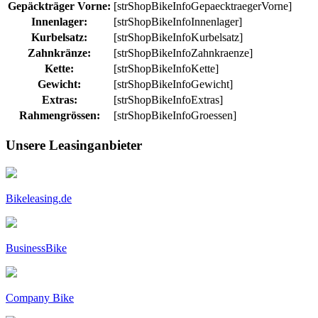
Gepäckträger Vorne:
[strShopBikeInfoGepaecktraegerVorne]
Innenlager:
[strShopBikeInfoInnenlager]
Kurbelsatz:
[strShopBikeInfoKurbelsatz]
Zahnkränze:
[strShopBikeInfoZahnkraenze]
Kette:
[strShopBikeInfoKette]
Gewicht:
[strShopBikeInfoGewicht]
Extras:
[strShopBikeInfoExtras]
Rahmengrössen:
[strShopBikeInfoGroessen]
Unsere Leasinganbieter
Bikeleasing.de
BusinessBike
Company Bike