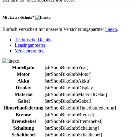
Mit Extra-Schutz?
Einfach versichert mit unserem Versicherungspartner
linexo
.
Technische Details
Leasinganbieter
Versicherungen
Modelljahr
[strShopBikeInfoYear]
Motor
[strShopBikeInfoMotor]
Akku
[strShopBikeInfoAkku]
Display
[strShopBikeInfoDisplay]
Material
[strShopBikeInfoMaterialDetail]
Gabel
[strShopBikeInfoGabel]
Hinterbaufederung
[strShopBikeInfoHinterbaufederung]
Bremse
[strShopBikeInfoBremse]
Bremshebel
[strShopBikeInfoBremshebel]
Schaltung
[strShopBikeInfoSchaltung]
Schalthebel
[strShopBikeInfoSchalthebel]