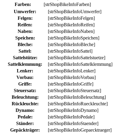
Farben:
[strShopBikeInfoFarben]
Umwerfer:
[strShopBikeInfoUmwerfer]
Felgen:
[strShopBikeInfoFelgen]
Reifen:
[strShopBikeInfoReifen]
Naben:
[strShopBikeInfoNaben]
Speichen:
[strShopBikeInfoSpeichen]
Bleche:
[strShopBikeInfoBleche]
Sattel:
[strShopBikeInfoSattel]
Sattelstütze:
[strShopBikeInfoSattelstuetze]
Sattelklemmung:
[strShopBikeInfoSattelklemmung]
Lenker:
[strShopBikeInfoLenker]
Vorbau:
[strShopBikeInfoVorbau]
Griffe:
[strShopBikeInfoGriffe]
Steuersatz:
[strShopBikeInfoSteuersatz]
Beleuchtung:
[strShopBikeInfoBeleuchtung]
Rückleuchte:
[strShopBikeInfoRueckleuchte]
Dynamo:
[strShopBikeInfoDynamo]
Pedale:
[strShopBikeInfoPedale]
Ständer:
[strShopBikeInfoStaender]
Gepäckträger:
[strShopBikeInfoGepaecktraeger]