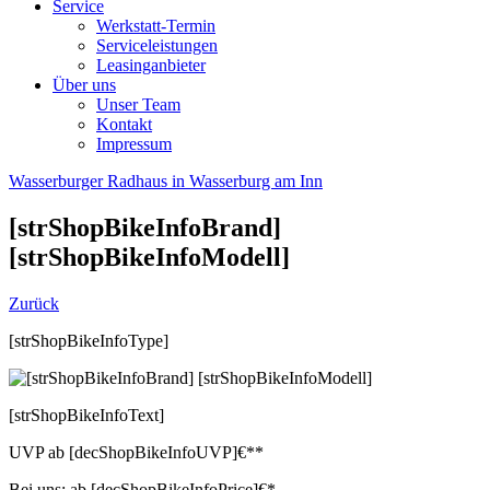
Service
Werkstatt-Termin
Serviceleistungen
Leasinganbieter
Über uns
Unser Team
Kontakt
Impressum
Wasserburger Radhaus in Wasserburg am Inn
[strShopBikeInfoBrand]
[strShopBikeInfoModell]
Zurück
[strShopBikeInfoType]
[strShopBikeInfoText]
UVP
ab
[decShopBikeInfoUVP]
€**
Bei uns:
ab
[decShopBikeInfoPrice]
€*