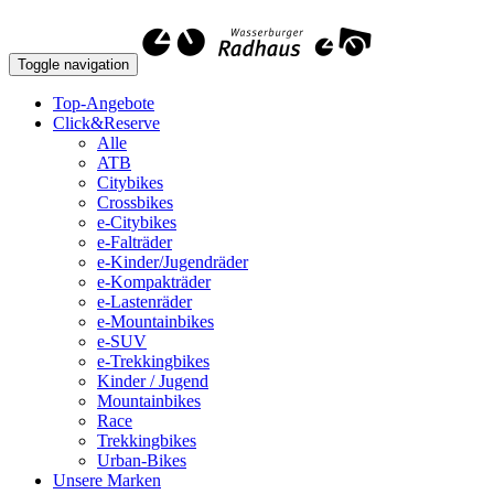
Toggle navigation
Top-Angebote
Click&Reserve
Alle
ATB
Citybikes
Crossbikes
e-Citybikes
e-Falträder
e-Kinder/Jugendräder
e-Kompakträder
e-Lastenräder
e-Mountainbikes
e-SUV
e-Trekkingbikes
Kinder / Jugend
Mountainbikes
Race
Trekkingbikes
Urban-Bikes
Unsere Marken