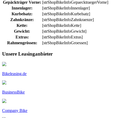
Gepäckträger Vorne:
[strShopBikeInfoGepaecktraegerVorne]
Innenlager:
[strShopBikeInfoInnenlager]
Kurbelsatz:
[strShopBikeInfoKurbelsatz]
Zahnkränze:
[strShopBikeInfoZahnkraenze]
Kette:
[strShopBikeInfoKette]
Gewicht:
[strShopBikeInfoGewicht]
Extras:
[strShopBikeInfoExtras]
Rahmengrössen:
[strShopBikeInfoGroessen]
Unsere Leasinganbieter
Bikeleasing.de
BusinessBike
Company Bike