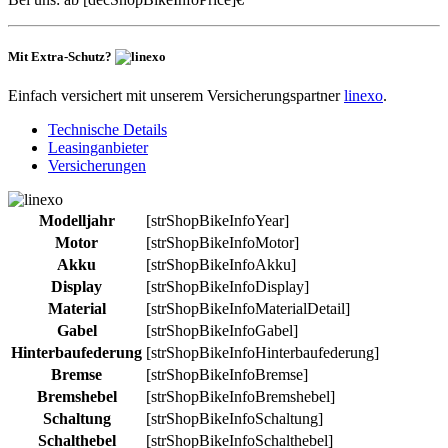
Mit Extra-Schutz?
Einfach versichert mit unserem Versicherungspartner
linexo
.
Technische Details
Leasinganbieter
Versicherungen
Modelljahr
[strShopBikeInfoYear]
Motor
[strShopBikeInfoMotor]
Akku
[strShopBikeInfoAkku]
Display
[strShopBikeInfoDisplay]
Material
[strShopBikeInfoMaterialDetail]
Gabel
[strShopBikeInfoGabel]
Hinterbaufederung
[strShopBikeInfoHinterbaufederung]
Bremse
[strShopBikeInfoBremse]
Bremshebel
[strShopBikeInfoBremshebel]
Schaltung
[strShopBikeInfoSchaltung]
Schalthebel
[strShopBikeInfoSchalthebel]