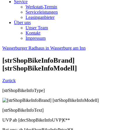
Service
Werkstatt-Termin
Serviceleistungen
Leasinganbieter
Über uns
Unser Team
Kontakt
Impressum
Wasserburger Radhaus in Wasserburg am Inn
[strShopBikeInfoBrand]
[strShopBikeInfoModell]
Zurück
[strShopBikeInfoType]
[strShopBikeInfoText]
UVP
ab
[decShopBikeInfoUVP]
€**
Bei uns:
ab
[decShopBikeInfoPrice]
€*