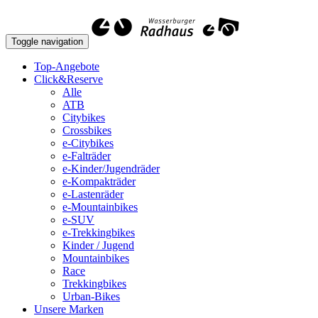
Toggle navigation
Top-Angebote
Click&Reserve
Alle
ATB
Citybikes
Crossbikes
e-Citybikes
e-Falträder
e-Kinder/Jugendräder
e-Kompakträder
e-Lastenräder
e-Mountainbikes
e-SUV
e-Trekkingbikes
Kinder / Jugend
Mountainbikes
Race
Trekkingbikes
Urban-Bikes
Unsere Marken