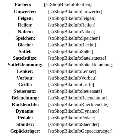
Farben:
[strShopBikeInfoFarben]
Umwerfer:
[strShopBikeInfoUmwerfer]
Felgen:
[strShopBikeInfoFelgen]
Reifen:
[strShopBikeInfoReifen]
Naben:
[strShopBikeInfoNaben]
Speichen:
[strShopBikeInfoSpeichen]
Bleche:
[strShopBikeInfoBleche]
Sattel:
[strShopBikeInfoSattel]
Sattelstütze:
[strShopBikeInfoSattelstuetze]
Sattelklemmung:
[strShopBikeInfoSattelklemmung]
Lenker:
[strShopBikeInfoLenker]
Vorbau:
[strShopBikeInfoVorbau]
Griffe:
[strShopBikeInfoGriffe]
Steuersatz:
[strShopBikeInfoSteuersatz]
Beleuchtung:
[strShopBikeInfoBeleuchtung]
Rückleuchte:
[strShopBikeInfoRueckleuchte]
Dynamo:
[strShopBikeInfoDynamo]
Pedale:
[strShopBikeInfoPedale]
Ständer:
[strShopBikeInfoStaender]
Gepäckträger:
[strShopBikeInfoGepaecktraeger]