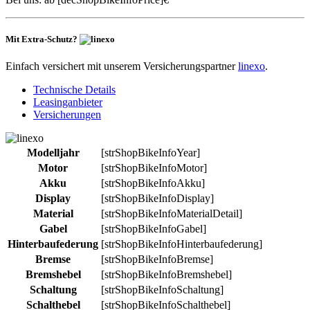
Mit Extra-Schutz?
Einfach versichert mit unserem Versicherungspartner
linexo
.
Technische Details
Leasinganbieter
Versicherungen
Modelljahr
[strShopBikeInfoYear]
Motor
[strShopBikeInfoMotor]
Akku
[strShopBikeInfoAkku]
Display
[strShopBikeInfoDisplay]
Material
[strShopBikeInfoMaterialDetail]
Gabel
[strShopBikeInfoGabel]
Hinterbaufederung
[strShopBikeInfoHinterbaufederung]
Bremse
[strShopBikeInfoBremse]
Bremshebel
[strShopBikeInfoBremshebel]
Schaltung
[strShopBikeInfoSchaltung]
Schalthebel
[strShopBikeInfoSchalthebel]