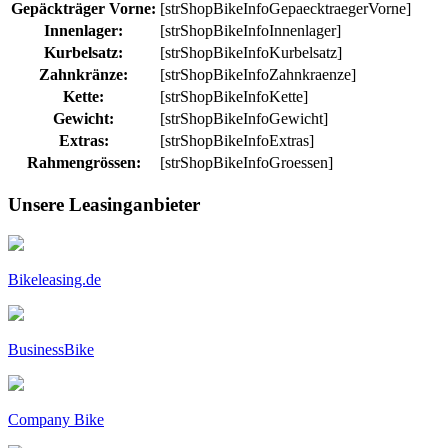
Gepäckträger Vorne:
[strShopBikeInfoGepaecktraegerVorne]
Innenlager:
[strShopBikeInfoInnenlager]
Kurbelsatz:
[strShopBikeInfoKurbelsatz]
Zahnkränze:
[strShopBikeInfoZahnkraenze]
Kette:
[strShopBikeInfoKette]
Gewicht:
[strShopBikeInfoGewicht]
Extras:
[strShopBikeInfoExtras]
Rahmengrössen:
[strShopBikeInfoGroessen]
Unsere Leasinganbieter
Bikeleasing.de
BusinessBike
Company Bike