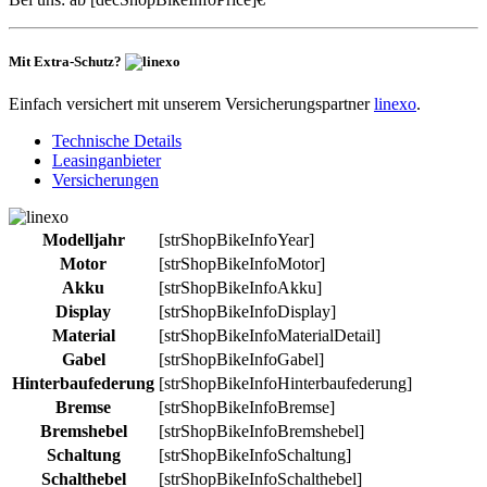
Mit Extra-Schutz?
Einfach versichert mit unserem Versicherungspartner
linexo
.
Technische Details
Leasinganbieter
Versicherungen
Modelljahr
[strShopBikeInfoYear]
Motor
[strShopBikeInfoMotor]
Akku
[strShopBikeInfoAkku]
Display
[strShopBikeInfoDisplay]
Material
[strShopBikeInfoMaterialDetail]
Gabel
[strShopBikeInfoGabel]
Hinterbaufederung
[strShopBikeInfoHinterbaufederung]
Bremse
[strShopBikeInfoBremse]
Bremshebel
[strShopBikeInfoBremshebel]
Schaltung
[strShopBikeInfoSchaltung]
Schalthebel
[strShopBikeInfoSchalthebel]