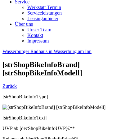
Service
Werkstatt-Termin
Serviceleistungen
Leasinganbieter
Über uns
Unser Team
Kontakt
Impressum
Wasserburger Radhaus in Wasserburg am Inn
[strShopBikeInfoBrand]
[strShopBikeInfoModell]
Zurück
[strShopBikeInfoType]
[strShopBikeInfoText]
UVP
ab
[decShopBikeInfoUVP]
€**
Bei uns:
ab
[decShopBikeInfoPrice]
€*