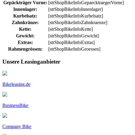
Gepäckträger Vorne:
[strShopBikeInfoGepaecktraegerVorne]
Innenlager:
[strShopBikeInfoInnenlager]
Kurbelsatz:
[strShopBikeInfoKurbelsatz]
Zahnkränze:
[strShopBikeInfoZahnkraenze]
Kette:
[strShopBikeInfoKette]
Gewicht:
[strShopBikeInfoGewicht]
Extras:
[strShopBikeInfoExtras]
Rahmengrössen:
[strShopBikeInfoGroessen]
Unsere Leasinganbieter
Bikeleasing.de
BusinessBike
Company Bike