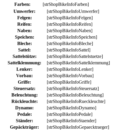
Farben:
[strShopBikeInfoFarben]
Umwerfer:
[strShopBikeInfoUmwerfer]
Felgen:
[strShopBikeInfoFelgen]
Reifen:
[strShopBikeInfoReifen]
Naben:
[strShopBikeInfoNaben]
Speichen:
[strShopBikeInfoSpeichen]
Bleche:
[strShopBikeInfoBleche]
Sattel:
[strShopBikeInfoSattel]
Sattelstütze:
[strShopBikeInfoSattelstuetze]
Sattelklemmung:
[strShopBikeInfoSattelklemmung]
Lenker:
[strShopBikeInfoLenker]
Vorbau:
[strShopBikeInfoVorbau]
Griffe:
[strShopBikeInfoGriffe]
Steuersatz:
[strShopBikeInfoSteuersatz]
Beleuchtung:
[strShopBikeInfoBeleuchtung]
Rückleuchte:
[strShopBikeInfoRueckleuchte]
Dynamo:
[strShopBikeInfoDynamo]
Pedale:
[strShopBikeInfoPedale]
Ständer:
[strShopBikeInfoStaender]
Gepäckträger:
[strShopBikeInfoGepaecktraeger]