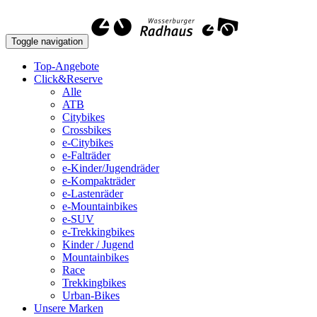
Toggle navigation
Top-Angebote
Click&Reserve
Alle
ATB
Citybikes
Crossbikes
e-Citybikes
e-Falträder
e-Kinder/Jugendräder
e-Kompakträder
e-Lastenräder
e-Mountainbikes
e-SUV
e-Trekkingbikes
Kinder / Jugend
Mountainbikes
Race
Trekkingbikes
Urban-Bikes
Unsere Marken