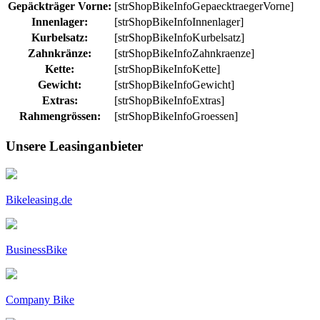
Gepäckträger Vorne:
[strShopBikeInfoGepaecktraegerVorne]
Innenlager:
[strShopBikeInfoInnenlager]
Kurbelsatz:
[strShopBikeInfoKurbelsatz]
Zahnkränze:
[strShopBikeInfoZahnkraenze]
Kette:
[strShopBikeInfoKette]
Gewicht:
[strShopBikeInfoGewicht]
Extras:
[strShopBikeInfoExtras]
Rahmengrössen:
[strShopBikeInfoGroessen]
Unsere Leasinganbieter
Bikeleasing.de
BusinessBike
Company Bike