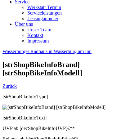
Service
Werkstatt-Termin
Serviceleistungen
Leasinganbieter
Über uns
Unser Team
Kontakt
Impressum
Wasserburger Radhaus in Wasserburg am Inn
[strShopBikeInfoBrand]
[strShopBikeInfoModell]
Zurück
[strShopBikeInfoType]
[strShopBikeInfoText]
UVP
ab
[decShopBikeInfoUVP]
€**
Bei uns:
ab
[decShopBikeInfoPrice]
€*