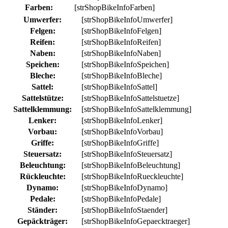
Farben:
[strShopBikeInfoFarben]
Umwerfer:
[strShopBikeInfoUmwerfer]
Felgen:
[strShopBikeInfoFelgen]
Reifen:
[strShopBikeInfoReifen]
Naben:
[strShopBikeInfoNaben]
Speichen:
[strShopBikeInfoSpeichen]
Bleche:
[strShopBikeInfoBleche]
Sattel:
[strShopBikeInfoSattel]
Sattelstütze:
[strShopBikeInfoSattelstuetze]
Sattelklemmung:
[strShopBikeInfoSattelklemmung]
Lenker:
[strShopBikeInfoLenker]
Vorbau:
[strShopBikeInfoVorbau]
Griffe:
[strShopBikeInfoGriffe]
Steuersatz:
[strShopBikeInfoSteuersatz]
Beleuchtung:
[strShopBikeInfoBeleuchtung]
Rückleuchte:
[strShopBikeInfoRueckleuchte]
Dynamo:
[strShopBikeInfoDynamo]
Pedale:
[strShopBikeInfoPedale]
Ständer:
[strShopBikeInfoStaender]
Gepäckträger:
[strShopBikeInfoGepaecktraeger]