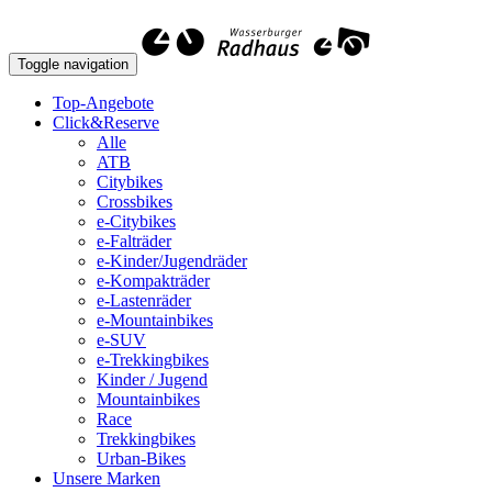
Toggle navigation
Top-Angebote
Click&Reserve
Alle
ATB
Citybikes
Crossbikes
e-Citybikes
e-Falträder
e-Kinder/Jugendräder
e-Kompakträder
e-Lastenräder
e-Mountainbikes
e-SUV
e-Trekkingbikes
Kinder / Jugend
Mountainbikes
Race
Trekkingbikes
Urban-Bikes
Unsere Marken