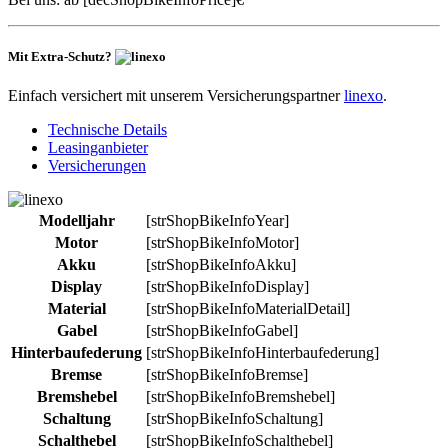
Mit Extra-Schutz?
Einfach versichert mit unserem Versicherungspartner
linexo
.
Technische Details
Leasinganbieter
Versicherungen
Modelljahr
[strShopBikeInfoYear]
Motor
[strShopBikeInfoMotor]
Akku
[strShopBikeInfoAkku]
Display
[strShopBikeInfoDisplay]
Material
[strShopBikeInfoMaterialDetail]
Gabel
[strShopBikeInfoGabel]
Hinterbaufederung
[strShopBikeInfoHinterbaufederung]
Bremse
[strShopBikeInfoBremse]
Bremshebel
[strShopBikeInfoBremshebel]
Schaltung
[strShopBikeInfoSchaltung]
Schalthebel
[strShopBikeInfoSchalthebel]