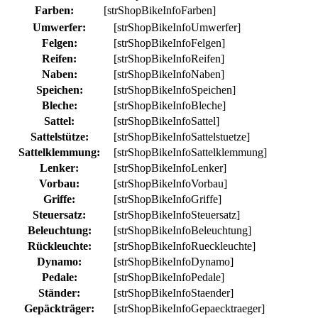
Farben:
[strShopBikeInfoFarben]
Umwerfer:
[strShopBikeInfoUmwerfer]
Felgen:
[strShopBikeInfoFelgen]
Reifen:
[strShopBikeInfoReifen]
Naben:
[strShopBikeInfoNaben]
Speichen:
[strShopBikeInfoSpeichen]
Bleche:
[strShopBikeInfoBleche]
Sattel:
[strShopBikeInfoSattel]
Sattelstütze:
[strShopBikeInfoSattelstuetze]
Sattelklemmung:
[strShopBikeInfoSattelklemmung]
Lenker:
[strShopBikeInfoLenker]
Vorbau:
[strShopBikeInfoVorbau]
Griffe:
[strShopBikeInfoGriffe]
Steuersatz:
[strShopBikeInfoSteuersatz]
Beleuchtung:
[strShopBikeInfoBeleuchtung]
Rückleuchte:
[strShopBikeInfoRueckleuchte]
Dynamo:
[strShopBikeInfoDynamo]
Pedale:
[strShopBikeInfoPedale]
Ständer:
[strShopBikeInfoStaender]
Gepäckträger:
[strShopBikeInfoGepaecktraeger]