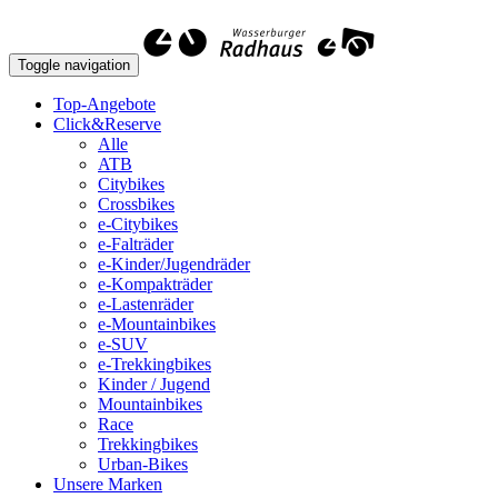
Toggle navigation
Top-Angebote
Click&Reserve
Alle
ATB
Citybikes
Crossbikes
e-Citybikes
e-Falträder
e-Kinder/Jugendräder
e-Kompakträder
e-Lastenräder
e-Mountainbikes
e-SUV
e-Trekkingbikes
Kinder / Jugend
Mountainbikes
Race
Trekkingbikes
Urban-Bikes
Unsere Marken