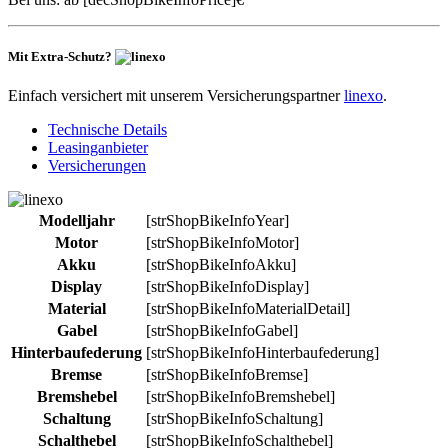
Mit Extra-Schutz?
Einfach versichert mit unserem Versicherungspartner
linexo
.
Technische Details
Leasinganbieter
Versicherungen
Modelljahr
[strShopBikeInfoYear]
Motor
[strShopBikeInfoMotor]
Akku
[strShopBikeInfoAkku]
Display
[strShopBikeInfoDisplay]
Material
[strShopBikeInfoMaterialDetail]
Gabel
[strShopBikeInfoGabel]
Hinterbaufederung
[strShopBikeInfoHinterbaufederung]
Bremse
[strShopBikeInfoBremse]
Bremshebel
[strShopBikeInfoBremshebel]
Schaltung
[strShopBikeInfoSchaltung]
Schalthebel
[strShopBikeInfoSchalthebel]