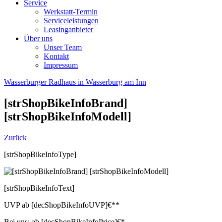
Service
Werkstatt-Termin
Serviceleistungen
Leasinganbieter
Über uns
Unser Team
Kontakt
Impressum
Wasserburger Radhaus in Wasserburg am Inn
[strShopBikeInfoBrand]
[strShopBikeInfoModell]
Zurück
[strShopBikeInfoType]
[strShopBikeInfoText]
UVP
ab
[decShopBikeInfoUVP]
€**
Bei uns:
ab
[decShopBikeInfoPrice]
€*