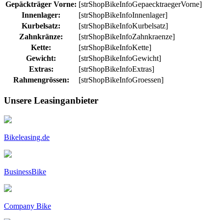
Gepäckträger Vorne:
[strShopBikeInfoGepaecktraegerVorne]
Innenlager:
[strShopBikeInfoInnenlager]
Kurbelsatz:
[strShopBikeInfoKurbelsatz]
Zahnkränze:
[strShopBikeInfoZahnkraenze]
Kette:
[strShopBikeInfoKette]
Gewicht:
[strShopBikeInfoGewicht]
Extras:
[strShopBikeInfoExtras]
Rahmengrössen:
[strShopBikeInfoGroessen]
Unsere Leasinganbieter
Bikeleasing.de
BusinessBike
Company Bike