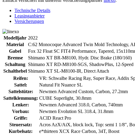
Einfach versichert mit unserem Versicherungspartner
linexo
.
Technische Details
Leasinganbieter
Versicherungen
Modelljahr
2022
Material
C:62 Monocoque Advanced Twin Mold Technology, ARG2
Gabel
Fox 32 Float SC FIT4 Performance, Tapered, 15x110m
Bremse
Shimano XT BR-M8100, Hydr. Disc Brake (180/160)
Schaltung
Shimano XT RD-M8100-SGS, ShadowPlus, 12-Speed
Schalthebel
Shimano XT SL-M8100-IR, Direct Attach
Reifen:
VR: Schwalbe Racing Ray, Super Race, Addix Spe
Sattel:
Natural Fit Nuance SL
Sattelstütze:
Newmen Advanced Custom, Carbon, 27.2mm
Sattelklemmung:
CUBE Superlight, 30.8mm
Lenker:
Newmen Advanced 318.0, Carbon, 740mm
Vorbau:
Newmen Evolution SL 318.4, 31.8mm
Griffe:
ACID React Pro
Steuersatz:
Acros AzX/AiX, block lock, Top: semi 1 1/8", Bo
Kurbelsatz:
e*thirteen XCX Race Carbon, 34T, Boost