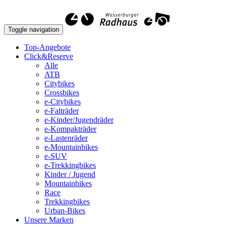
Toggle navigation
Top-Angebote
Click&Reserve
Alle
ATB
Citybikes
Crossbikes
e-Citybikes
e-Falträder
e-Kinder/Jugendräder
e-Kompakträder
e-Lastenräder
e-Mountainbikes
e-SUV
e-Trekkingbikes
Kinder / Jugend
Mountainbikes
Race
Trekkingbikes
Urban-Bikes
Unsere Marken