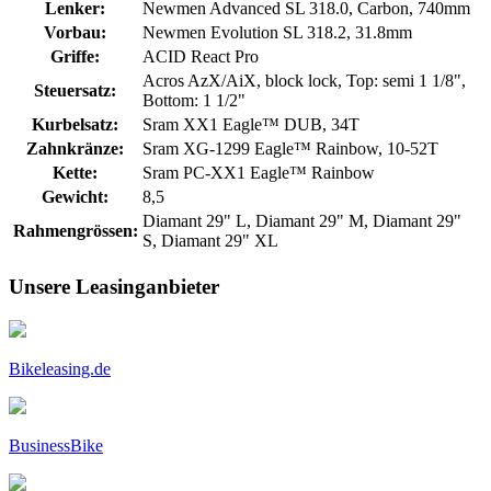
Lenker:
Newmen Advanced SL 318.0, Carbon, 740mm
Vorbau:
Newmen Evolution SL 318.2, 31.8mm
Griffe:
ACID React Pro
Acros AzX/AiX, block lock, Top: semi 1 1/8",
Steuersatz:
Bottom: 1 1/2"
Kurbelsatz:
Sram XX1 Eagle™ DUB, 34T
Zahnkränze:
Sram XG-1299 Eagle™ Rainbow, 10-52T
Kette:
Sram PC-XX1 Eagle™ Rainbow
Gewicht:
8,5
Diamant 29" L, Diamant 29" M, Diamant 29"
Rahmengrössen:
S, Diamant 29" XL
Unsere Leasinganbieter
Bikeleasing.de
BusinessBike