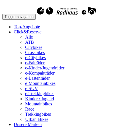
Toggle navigation
Top-Angebote
Click&Reserve
Alle
ATB
Citybikes
Crossbikes
e-Citybikes
e-Falträder
e-Kinder/Jugendräder
e-Kompakträder
e-Lastenräder
e-Mountainbikes
e-SUV
e-Trekkingbikes
Kinder / Jugend
Mountainbikes
Race
Trekkingbikes
Urban-Bikes
Unsere Marken