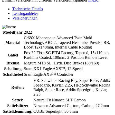
Einfach versichert mit unserem Versicherungspartner
linexo
.
Technische Details
Leasinganbieter
Versicherungen
Modelljahr
2022
C:68X Monocoque Advanced Twin Mold
Material
Technology, ARG2, Tapered Headtube, PressFit BB,
Boost 12x148mm, Internal Cable Routing
Fox 32 Float SC FIT4 Factory, Tapered, 15x110mm,
Gabel
Kashima Coated, 100mm, 2-Position Remote Lever
Bremse
Magura MT8 SL, Hydr. Disc Brake (180/160)
Schaltung
Sram XX1 Eagle AXS™, 12-Speed
Schalthebel
Sram Eagle AXS™ Controller
VR: Schwalbe Racing Ray, Super Race, Addix
Speedgrip, Kevlar, 2.25, HR: Schwalbe Racing
Reifen:
Ralph, Super Race, Addix Speedgrip, Kevlar,
2.25
Sattel:
Natural Fit Nuance SLT Carbon
Sattelstütze:
Newmen Advanced Custom, Carbon, 27.2mm
Sattelklemmung:
CUBE Superlight, 30.8mm