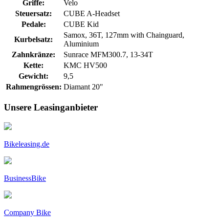
Griffe:
Velo
Steuersatz:
CUBE A-Headset
Pedale:
CUBE Kid
Samox, 36T, 127mm with Chainguard,
Kurbelsatz:
Aluminium
Zahnkränze:
Sunrace MFM300.7, 13-34T
Kette:
KMC HV500
Gewicht:
9,5
Rahmengrössen:
Diamant 20"
Unsere Leasinganbieter
Bikeleasing.de
BusinessBike
Company Bike