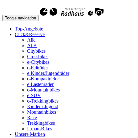
Toggle navigation
Top-Angebote
Click&Reserve
Alle
ATB
Citybikes
Crossbikes
e-Citybikes
e-Falträder
e-Kinder/Jugendräder
e-Kompakträder
e-Lastenräder
e-Mountainbikes
e-SUV
e-Trekkingbikes
Kinder / Jugend
Mountainbikes
Race
Trekkingbikes
Urban-Bikes
Unsere Marken