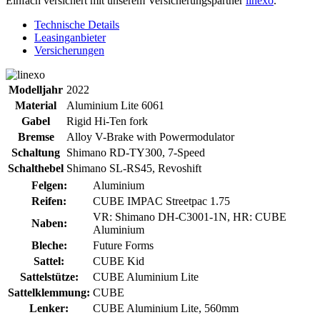
Einfach versichert mit unserem Versicherungspartner
linexo
.
Technische Details
Leasinganbieter
Versicherungen
Modelljahr
2022
Material
Aluminium Lite 6061
Gabel
Rigid Hi-Ten fork
Bremse
Alloy V-Brake with Powermodulator
Schaltung
Shimano RD-TY300, 7-Speed
Schalthebel
Shimano SL-RS45, Revoshift
Felgen:
Aluminium
Reifen:
CUBE IMPAC Streetpac 1.75
VR: Shimano DH-C3001-1N, HR: CUBE
Naben:
Aluminium
Bleche:
Future Forms
Sattel:
CUBE Kid
Sattelstütze:
CUBE Aluminium Lite
Sattelklemmung:
CUBE
Lenker:
CUBE Aluminium Lite, 560mm