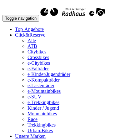
Toggle navigation
Top-Angebote
Click&Reserve
Alle
ATB
Citybikes
Crossbikes
e-Citybikes
e-Falträder
e-Kinder/Jugendräder
e-Kompakträder
e-Lastenräder
e-Mountainbikes
e-SUV
e-Trekkingbikes
Kinder / Jugend
Mountainbikes
Race
Trekkingbikes
Urban-Bikes
Unsere Marken