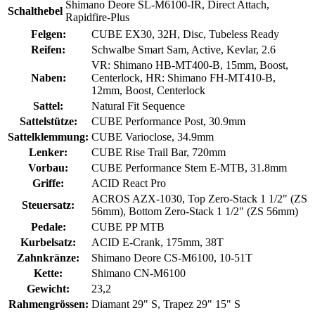
Shimano Deore SL-M6100-IR, Direct Attach,
Schalthebel
Rapidfire-Plus
Felgen:
CUBE EX30, 32H, Disc, Tubeless Ready
Reifen:
Schwalbe Smart Sam, Active, Kevlar, 2.6
VR: Shimano HB-MT400-B, 15mm, Boost,
Naben:
Centerlock, HR: Shimano FH-MT410-B,
12mm, Boost, Centerlock
Sattel:
Natural Fit Sequence
Sattelstütze:
CUBE Performance Post, 30.9mm
Sattelklemmung:
CUBE Varioclose, 34.9mm
Lenker:
CUBE Rise Trail Bar, 720mm
Vorbau:
CUBE Performance Stem E-MTB, 31.8mm
Griffe:
ACID React Pro
ACROS AZX-1030, Top Zero-Stack 1 1/2" (ZS
Steuersatz:
56mm), Bottom Zero-Stack 1 1/2" (ZS 56mm)
Pedale:
CUBE PP MTB
Kurbelsatz:
ACID E-Crank, 175mm, 38T
Zahnkränze:
Shimano Deore CS-M6100, 10-51T
Kette:
Shimano CN-M6100
Gewicht:
23,2
Rahmengrössen:
Diamant 29" S, Trapez 29" 15" S