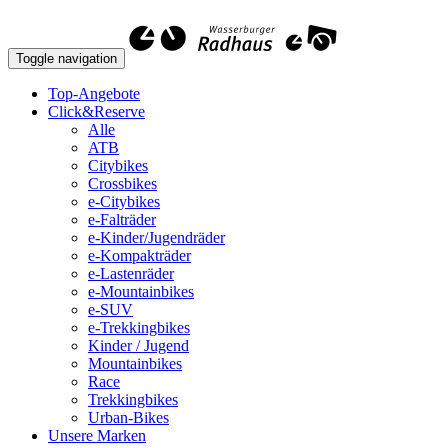
Toggle navigation
Top-Angebote
Click&Reserve
Alle
ATB
Citybikes
Crossbikes
e-Citybikes
e-Falträder
e-Kinder/Jugendräder
e-Kompakträder
e-Lastenräder
e-Mountainbikes
e-SUV
e-Trekkingbikes
Kinder / Jugend
Mountainbikes
Race
Trekkingbikes
Urban-Bikes
Unsere Marken