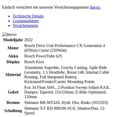
Einfach versichert mit unserem Versicherungspartner
linexo
.
Technische Details
Leasinganbieter
Versicherungen
Modelljahr
2022
Bosch Drive Unit Performance CX Generation 4
Motor
(85Nm) Cruise (250Watt)
Akku
Bosch PowerTube 625
Display
Bosch Kiox
Aluminium Superlite, Gravity Casting, Agile Ride
Geometry, 1.5 Headtube, Boost 148, Internal Cable
Material
Routing, Full Integrated Battery,
Kickstand/Fender/Carrier Mounting Points
Fox 34 Float AWL, 2-Position Sweep-Adjust RAIL
Gabel
Damper, Tapered, 15x110mm, E-Bike Optimized,
120mm
Bremse
Shimano BR-MT420, Hydr. Disc Brake (203/203)
Shimano XT RD-M8100-SGS, ShadowPlus, 12-
Schaltung
Speed