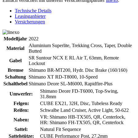
Einfach versichert mit unserem Versicherungspartner
linexo
.
Technische Details
Leasinganbieter
Versicherungen
Modelljahr
2022
Aluminium Superlite, Trekking Cross, Taper, Double
Material
Butted
SR Suntour NCX E RL Air T, 63mm, Remote
Gabel
Lockout
Bremse
Shimano BR-MT200, Hydr. Disc Brake (160/160)
Schaltung
Shimano XT RD-T8000, 10-Speed
Schalthebel
Shimano Deore SL-M6000, Rapidfire-Plus
Shimano Deore FD-T6000, Top-Swing,
Umwerfer:
31.8mm
Felgen:
CUBE EX21, 32H, Disc, Tubeless Ready
Reifen:
Schwalbe Land Cruiser, Active Light, 50-622
VR: Shimano HB-TX505, QR, Centerlock,
Naben:
HR: Shimano FH-TX505, QR, Centerlock
Sattel:
Natural Fit Sequence
Sattelstütze:
CUBE Performance Post, 27.2mm