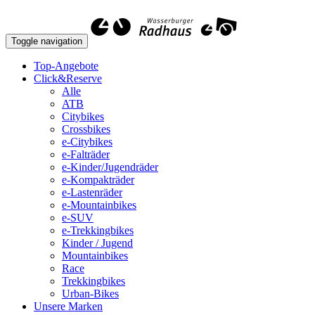
Toggle navigation
Top-Angebote
Click&Reserve
Alle
ATB
Citybikes
Crossbikes
e-Citybikes
e-Falträder
e-Kinder/Jugendräder
e-Kompakträder
e-Lastenräder
e-Mountainbikes
e-SUV
e-Trekkingbikes
Kinder / Jugend
Mountainbikes
Race
Trekkingbikes
Urban-Bikes
Unsere Marken