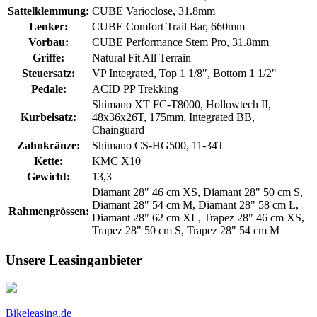
Sattelklemmung:
CUBE Varioclose, 31.8mm
Lenker:
CUBE Comfort Trail Bar, 660mm
Vorbau:
CUBE Performance Stem Pro, 31.8mm
Griffe:
Natural Fit All Terrain
Steuersatz:
VP Integrated, Top 1 1/8", Bottom 1 1/2"
Pedale:
ACID PP Trekking
Shimano XT FC-T8000, Hollowtech II,
Kurbelsatz:
48x36x26T, 175mm, Integrated BB,
Chainguard
Zahnkränze:
Shimano CS-HG500, 11-34T
Kette:
KMC X10
Gewicht:
13,3
Diamant 28" 46 cm XS, Diamant 28" 50 cm S,
Diamant 28" 54 cm M, Diamant 28" 58 cm L,
Rahmengrössen:
Diamant 28" 62 cm XL, Trapez 28" 46 cm XS,
Trapez 28" 50 cm S, Trapez 28" 54 cm M
Unsere Leasinganbieter
Bikeleasing.de