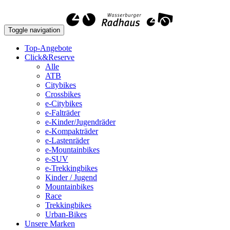
Toggle navigation
Top-Angebote
Click&Reserve
Alle
ATB
Citybikes
Crossbikes
e-Citybikes
e-Falträder
e-Kinder/Jugendräder
e-Kompakträder
e-Lastenräder
e-Mountainbikes
e-SUV
e-Trekkingbikes
Kinder / Jugend
Mountainbikes
Race
Trekkingbikes
Urban-Bikes
Unsere Marken