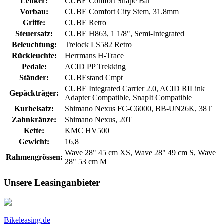
Lenker:
CUBE Comfort Shape Bar
Vorbau:
CUBE Comfort City Stem, 31.8mm
Griffe:
CUBE Retro
Steuersatz:
CUBE H863, 1 1/8", Semi-Integrated
Beleuchtung:
Trelock LS582 Retro
Rückleuchte:
Herrmans H-Trace
Pedale:
ACID PP Trekking
Ständer:
CUBEstand Cmpt
CUBE Integrated Carrier 2.0, ACID RILink
Gepäckträger:
Adapter Compatible, SnapIt Compatible
Kurbelsatz:
Shimano Nexus FC-C6000, BB-UN26K, 38T
Zahnkränze:
Shimano Nexus, 20T
Kette:
KMC HV500
Gewicht:
16,8
Wave 28" 45 cm XS, Wave 28" 49 cm S, Wave
Rahmengrössen:
28" 53 cm M
Unsere Leasinganbieter
Bikeleasing.de