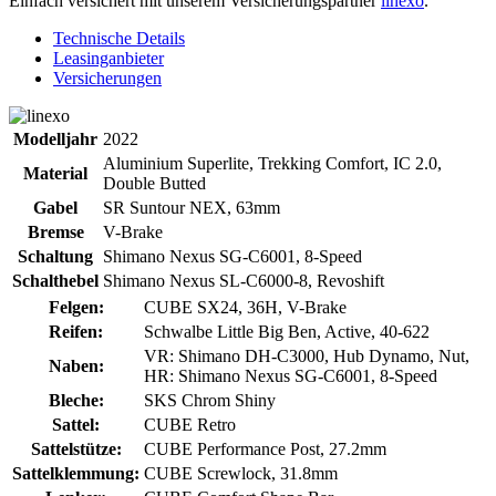
Einfach versichert mit unserem Versicherungspartner
linexo
.
Technische Details
Leasinganbieter
Versicherungen
Modelljahr
2022
Aluminium Superlite, Trekking Comfort, IC 2.0,
Material
Double Butted
Gabel
SR Suntour NEX, 63mm
Bremse
V-Brake
Schaltung
Shimano Nexus SG-C6001, 8-Speed
Schalthebel
Shimano Nexus SL-C6000-8, Revoshift
Felgen:
CUBE SX24, 36H, V-Brake
Reifen:
Schwalbe Little Big Ben, Active, 40-622
VR: Shimano DH-C3000, Hub Dynamo, Nut,
Naben:
HR: Shimano Nexus SG-C6001, 8-Speed
Bleche:
SKS Chrom Shiny
Sattel:
CUBE Retro
Sattelstütze:
CUBE Performance Post, 27.2mm
Sattelklemmung:
CUBE Screwlock, 31.8mm