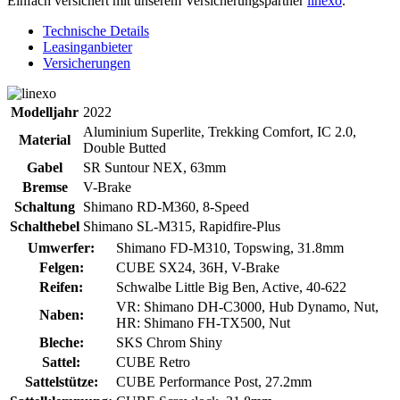
Einfach versichert mit unserem Versicherungspartner
linexo
.
Technische Details
Leasinganbieter
Versicherungen
Modelljahr
2022
Aluminium Superlite, Trekking Comfort, IC 2.0,
Material
Double Butted
Gabel
SR Suntour NEX, 63mm
Bremse
V-Brake
Schaltung
Shimano RD-M360, 8-Speed
Schalthebel
Shimano SL-M315, Rapidfire-Plus
Umwerfer:
Shimano FD-M310, Topswing, 31.8mm
Felgen:
CUBE SX24, 36H, V-Brake
Reifen:
Schwalbe Little Big Ben, Active, 40-622
VR: Shimano DH-C3000, Hub Dynamo, Nut,
Naben:
HR: Shimano FH-TX500, Nut
Bleche:
SKS Chrom Shiny
Sattel:
CUBE Retro
Sattelstütze:
CUBE Performance Post, 27.2mm