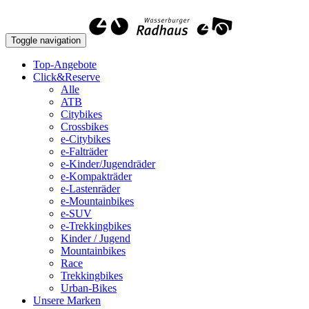
Toggle navigation
Top-Angebote
Click&Reserve
Alle
ATB
Citybikes
Crossbikes
e-Citybikes
e-Falträder
e-Kinder/Jugendräder
e-Kompakträder
e-Lastenräder
e-Mountainbikes
e-SUV
e-Trekkingbikes
Kinder / Jugend
Mountainbikes
Race
Trekkingbikes
Urban-Bikes
Unsere Marken