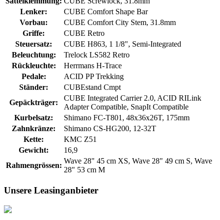
Sattelklemmung:
CUBE Screwlock, 31.8mm
Lenker:
CUBE Comfort Shape Bar
Vorbau:
CUBE Comfort City Stem, 31.8mm
Griffe:
CUBE Retro
Steuersatz:
CUBE H863, 1 1/8", Semi-Integrated
Beleuchtung:
Trelock LS582 Retro
Rückleuchte:
Herrmans H-Trace
Pedale:
ACID PP Trekking
Ständer:
CUBEstand Cmpt
CUBE Integrated Carrier 2.0, ACID RILink
Gepäckträger:
Adapter Compatible, SnapIt Compatible
Kurbelsatz:
Shimano FC-T801, 48x36x26T, 175mm
Zahnkränze:
Shimano CS-HG200, 12-32T
Kette:
KMC Z51
Gewicht:
16,9
Wave 28" 45 cm XS, Wave 28" 49 cm S, Wave
Rahmengrössen:
28" 53 cm M
Unsere Leasinganbieter