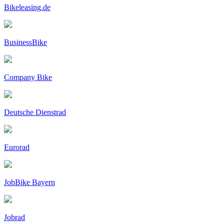
Bikeleasing.de
BusinessBike
Company Bike
Deutsche Dienstrad
Eurorad
JobBike Bayern
Jobrad