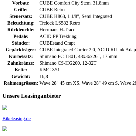
Vorbau:
CUBE Comfort City Stem, 31.8mm
Griffe:
CUBE Retro
Steuersatz:
CUBE H863, 1 1/8", Semi-Integrated
Beleuchtung:
Trelock LS582 Retro
Rückleuchte:
Herrmans H-Trace
Pedale:
ACID PP Trekking
Ständer:
CUBEstand Cmpt
Gepäckträger:
CUBE Integrated Carrier 2.0, ACID RILink Adapt
Kurbelsatz:
Shimano FC-T801, 48x36x26T, 175mm
Zahnkränze:
Shimano CS-HG200, 12-32T
Kette:
KMC Z51
Gewicht:
16,8
Rahmengrössen:
Wave 28" 45 cm XS, Wave 28" 49 cm S, Wave 2
Unsere Leasinganbieter
Bikeleasing.de