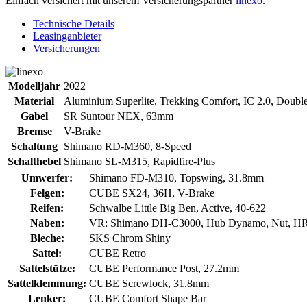
Einfach versichert mit unserem Versicherungspartner
linexo
.
Technische Details
Leasinganbieter
Versicherungen
Modelljahr
2022
Material
Aluminium Superlite, Trekking Comfort, IC 2.0, Doubl
Gabel
SR Suntour NEX, 63mm
Bremse
V-Brake
Schaltung
Shimano RD-M360, 8-Speed
Schalthebel
Shimano SL-M315, Rapidfire-Plus
Umwerfer:
Shimano FD-M310, Topswing, 31.8mm
Felgen:
CUBE SX24, 36H, V-Brake
Reifen:
Schwalbe Little Big Ben, Active, 40-622
Naben:
VR: Shimano DH-C3000, Hub Dynamo, Nut, HR
Bleche:
SKS Chrom Shiny
Sattel:
CUBE Retro
Sattelstütze:
CUBE Performance Post, 27.2mm
Sattelklemmung:
CUBE Screwlock, 31.8mm
Lenker:
CUBE Comfort Shape Bar