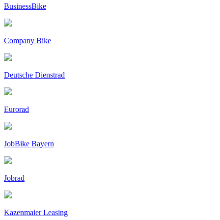
BusinessBike
Company Bike
Deutsche Dienstrad
Eurorad
JobBike Bayern
Jobrad
Kazenmaier Leasing