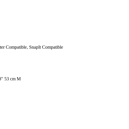
er Compatible, SnapIt Compatible
8" 53 cm M