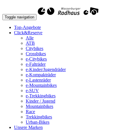
Toggle navigation
Top-Angebote
Click&Reserve
Alle
ATB
Citybikes
Crossbikes
e-Citybikes
e-Falträder
e-Kinder/Jugendräder
e-Kompakträder
e-Lastenräder
e-Mountainbikes
e-SUV
e-Trekkingbikes
Kinder / Jugend
Mountainbikes
Race
Trekkingbikes
Urban-Bikes
Unsere Marken