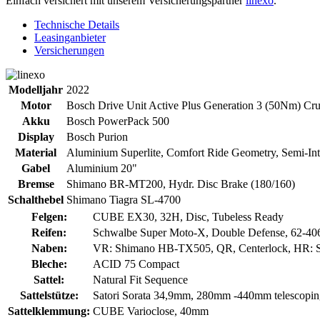
Einfach versichert mit unserem Versicherungspartner
linexo
.
Technische Details
Leasinganbieter
Versicherungen
Modelljahr
2022
Motor
Bosch Drive Unit Active Plus Generation 3 (50Nm) Cru
Akku
Bosch PowerPack 500
Display
Bosch Purion
Material
Aluminium Superlite, Comfort Ride Geometry, Semi-Inte
Gabel
Aluminium 20"
Bremse
Shimano BR-MT200, Hydr. Disc Brake (180/160)
Schalthebel
Shimano Tiagra SL-4700
Felgen:
CUBE EX30, 32H, Disc, Tubeless Ready
Reifen:
Schwalbe Super Moto-X, Double Defense, 62-40
Naben:
VR: Shimano HB-TX505, QR, Centerlock, HR: 
Bleche:
ACID 75 Compact
Sattel:
Natural Fit Sequence
Sattelstütze:
Satori Sorata 34,9mm, 280mm -440mm telescoping
Sattelklemmung:
CUBE Varioclose, 40mm