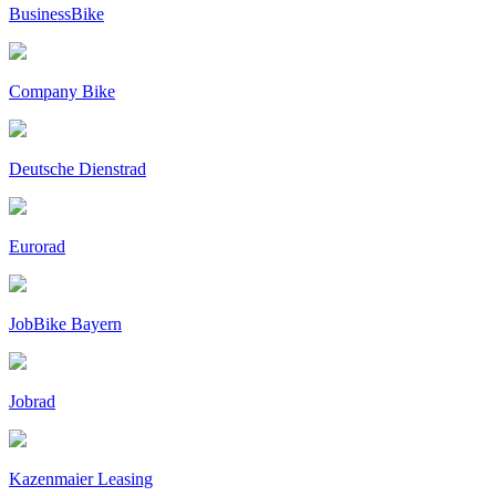
BusinessBike
Company Bike
Deutsche Dienstrad
Eurorad
JobBike Bayern
Jobrad
Kazenmaier Leasing