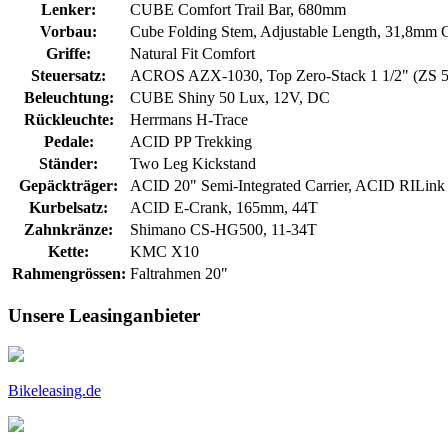
Lenker:
CUBE Comfort Trail Bar, 680mm
Vorbau:
Cube Folding Stem, Adjustable Length, 31,8mm 
Griffe:
Natural Fit Comfort
Steuersatz:
ACROS AZX-1030, Top Zero-Stack 1 1/2" (ZS 5
Beleuchtung:
CUBE Shiny 50 Lux, 12V, DC
Rückleuchte:
Herrmans H-Trace
Pedale:
ACID PP Trekking
Ständer:
Two Leg Kickstand
Gepäckträger:
ACID 20" Semi-Integrated Carrier, ACID RILink
Kurbelsatz:
ACID E-Crank, 165mm, 44T
Zahnkränze:
Shimano CS-HG500, 11-34T
Kette:
KMC X10
Rahmengrössen:
Faltrahmen 20"
Unsere Leasinganbieter
Bikeleasing.de