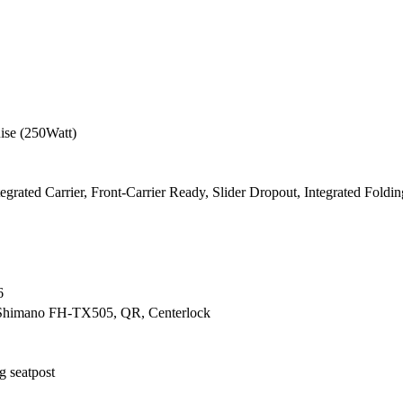
ise (250Watt)
grated Carrier, Front-Carrier Ready, Slider Dropout, Integrated Fold
6
Shimano FH-TX505, QR, Centerlock
 seatpost