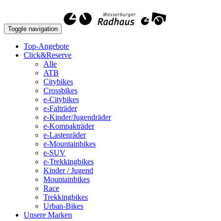
Toggle navigation
Top-Angebote
Click&Reserve
Alle
ATB
Citybikes
Crossbikes
e-Citybikes
e-Falträder
e-Kinder/Jugendräder
e-Kompakträder
e-Lastenräder
e-Mountainbikes
e-SUV
e-Trekkingbikes
Kinder / Jugend
Mountainbikes
Race
Trekkingbikes
Urban-Bikes
Unsere Marken