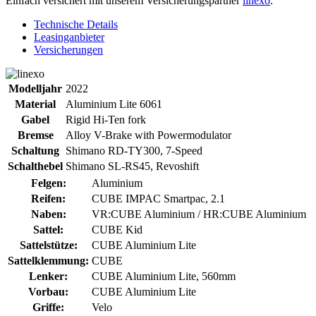
Einfach versichert mit unserem Versicherungspartner
linexo
.
Technische Details
Leasinganbieter
Versicherungen
Modelljahr
2022
Material
Aluminium Lite 6061
Gabel
Rigid Hi-Ten fork
Bremse
Alloy V-Brake with Powermodulator
Schaltung
Shimano RD-TY300, 7-Speed
Schalthebel
Shimano SL-RS45, Revoshift
Felgen:
Aluminium
Reifen:
CUBE IMPAC Smartpac, 2.1
Naben:
VR:CUBE Aluminium / HR:CUBE Aluminium
Sattel:
CUBE Kid
Sattelstütze:
CUBE Aluminium Lite
Sattelklemmung:
CUBE
Lenker:
CUBE Aluminium Lite, 560mm
Vorbau:
CUBE Aluminium Lite
Griffe:
Velo