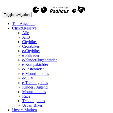
Toggle navigation
Top-Angebote
Click&Reserve
Alle
ATB
Citybikes
Crossbikes
e-Citybikes
e-Falträder
e-Kinder/Jugendräder
e-Kompakträder
e-Lastenräder
e-Mountainbikes
e-SUV
e-Trekkingbikes
Kinder / Jugend
Mountainbikes
Race
Trekkingbikes
Urban-Bikes
Unsere Marken