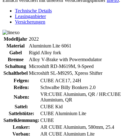
Einfach versichert mit unserem Versicherungspartner
linexo
.
Technische Details
Leasinganbieter
Versicherungen
Modelljahr
2022
Material
Aluminium Lite 6061
Gabel
Rigid Alloy fork
Bremse
Alloy V-Brake with Powermodulator
Schaltung
Microshift RD-M619M, 9-Speed
Schalthebel
Microshift SL-M9295, Xpress Shifter
Felgen:
CUBE ACE17, 24H
Reifen:
Schwalbe Billy Bonkers 2.0
VR:CUBE Aluminium, QR / HR:CUBE
Naben:
Aluminium, QR
Sattel:
CUBE Kid
Sattelstütze:
CUBE Aluminium Lite
Sattelklemmung:
CUBE
Lenker:
AR CUBE Aluminium, 580mm, 25.4
Vorbau:
AR CUBE Aluminium Lite