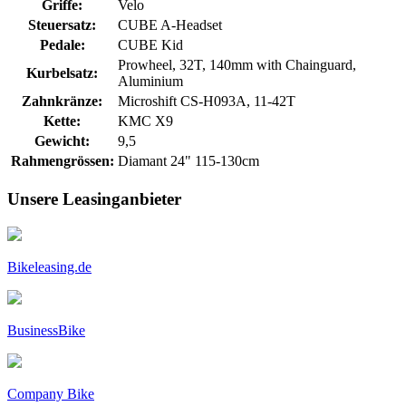
Griffe:
Velo
Steuersatz:
CUBE A-Headset
Pedale:
CUBE Kid
Prowheel, 32T, 140mm with Chainguard,
Kurbelsatz:
Aluminium
Zahnkränze:
Microshift CS-H093A, 11-42T
Kette:
KMC X9
Gewicht:
9,5
Rahmengrössen:
Diamant 24" 115-130cm
Unsere Leasinganbieter
Bikeleasing.de
BusinessBike
Company Bike