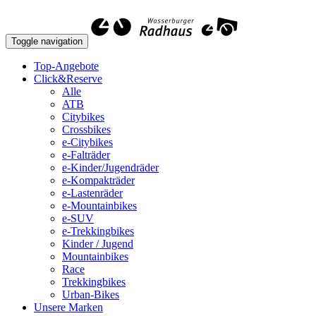
Toggle navigation
Top-Angebote
Click&Reserve
Alle
ATB
Citybikes
Crossbikes
e-Citybikes
e-Falträder
e-Kinder/Jugendräder
e-Kompakträder
e-Lastenräder
e-Mountainbikes
e-SUV
e-Trekkingbikes
Kinder / Jugend
Mountainbikes
Race
Trekkingbikes
Urban-Bikes
Unsere Marken