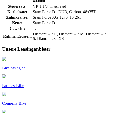
400mm
Steuersatz:
VP, 1 1/8" integrated
Kurbelsatz:
Sram Force D1 DUB, Carbon, 48x35T
Zahnkränze:
Sram Force XG-1270, 10-26T
Kette:
Sram Force D1
Gewicht:
1,1
Diamant 28" L, Diamant 28" M, Diamant 28"
Rahmengrössen:
S, Diamant 28" XS
Unsere Leasinganbieter
Bikeleasing.de
BusinessBike
Company Bike