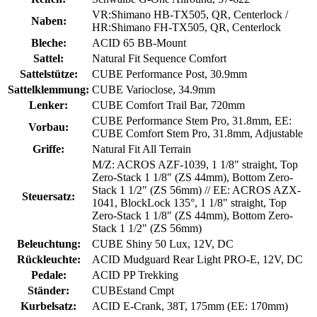
VR:Shimano HB-TX505, QR, Centerlock /
Naben:
HR:Shimano FH-TX505, QR, Centerlock
Bleche:
ACID 65 BB-Mount
Sattel:
Natural Fit Sequence Comfort
Sattelstütze:
CUBE Performance Post, 30.9mm
Sattelklemmung:
CUBE Varioclose, 34.9mm
Lenker:
CUBE Comfort Trail Bar, 720mm
CUBE Performance Stem Pro, 31.8mm, EE:
Vorbau:
CUBE Comfort Stem Pro, 31.8mm, Adjustable
Griffe:
Natural Fit All Terrain
M/Z: ACROS AZF-1039, 1 1/8" straight, Top
Zero-Stack 1 1/8" (ZS 44mm), Bottom Zero-
Stack 1 1/2" (ZS 56mm) // EE: ACROS AZX-
Steuersatz:
1041, BlockLock 135°, 1 1/8" straight, Top
Zero-Stack 1 1/8" (ZS 44mm), Bottom Zero-
Stack 1 1/2" (ZS 56mm)
Beleuchtung:
CUBE Shiny 50 Lux, 12V, DC
Rückleuchte:
ACID Mudguard Rear Light PRO-E, 12V, DC
Pedale:
ACID PP Trekking
Ständer:
CUBEstand Cmpt
Kurbelsatz:
ACID E-Crank, 38T, 175mm (EE: 170mm)