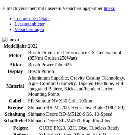
Einfach versichert mit unserem Versicherungspartner
linexo
.
Technische Details
Leasinganbieter
Versicherungen
Modelljahr
2022
Bosch Drive Unit Performance CX Generation 4
Motor
(85Nm) Cruise (250Watt)
Akku
Bosch PowerTube 625
Display
Bosch Purion
Aluminium Superlite, Gravity Casting Technology,
Agile Comfort Geometry, Tapered Headtube, Full
Material
Integrated Battery, Kickstand/Fender/Carrier
Mounting Points
Gabel
SR Suntour NVX30 Coil, 100mm
Bremse
Shimano BR-MT200, Hydr. Disc Brake (180/180)
Schaltung
Shimano Deore RD-M5120-SGS, 10-Speed
Schalthebel
Shimano Deore SL-M4100, Rapidfire-Plus
Felgen:
CUBE EX23, 32H, Disc, Tubeless Ready
Reifen:
Schwalbe G-One Allround, 57-622