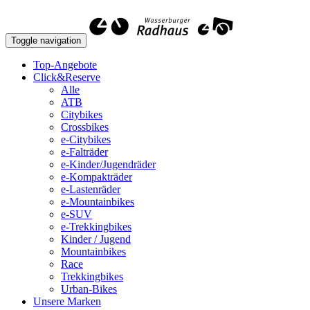
Toggle navigation
Top-Angebote
Click&Reserve
Alle
ATB
Citybikes
Crossbikes
e-Citybikes
e-Falträder
e-Kinder/Jugendräder
e-Kompakträder
e-Lastenräder
e-Mountainbikes
e-SUV
e-Trekkingbikes
Kinder / Jugend
Mountainbikes
Race
Trekkingbikes
Urban-Bikes
Unsere Marken