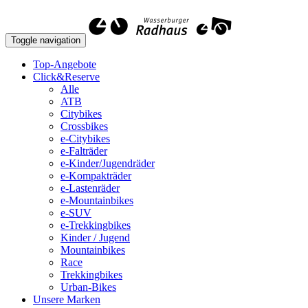
Toggle navigation
Top-Angebote
Click&Reserve
Alle
ATB
Citybikes
Crossbikes
e-Citybikes
e-Falträder
e-Kinder/Jugendräder
e-Kompakträder
e-Lastenräder
e-Mountainbikes
e-SUV
e-Trekkingbikes
Kinder / Jugend
Mountainbikes
Race
Trekkingbikes
Urban-Bikes
Unsere Marken