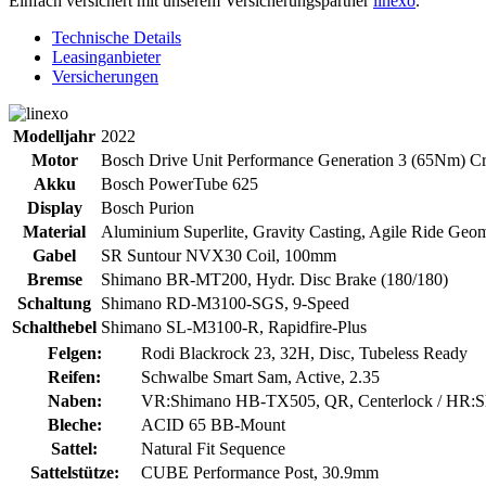
Einfach versichert mit unserem Versicherungspartner
linexo
.
Technische Details
Leasinganbieter
Versicherungen
Modelljahr
2022
Motor
Bosch Drive Unit Performance Generation 3 (65Nm) Cr
Akku
Bosch PowerTube 625
Display
Bosch Purion
Material
Aluminium Superlite, Gravity Casting, Agile Ride Geome
Gabel
SR Suntour NVX30 Coil, 100mm
Bremse
Shimano BR-MT200, Hydr. Disc Brake (180/180)
Schaltung
Shimano RD-M3100-SGS, 9-Speed
Schalthebel
Shimano SL-M3100-R, Rapidfire-Plus
Felgen:
Rodi Blackrock 23, 32H, Disc, Tubeless Ready
Reifen:
Schwalbe Smart Sam, Active, 2.35
Naben:
VR:Shimano HB-TX505, QR, Centerlock / HR:S
Bleche:
ACID 65 BB-Mount
Sattel:
Natural Fit Sequence
Sattelstütze:
CUBE Performance Post, 30.9mm