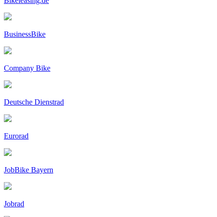
Bikeleasing.de
BusinessBike
Company Bike
Deutsche Dienstrad
Eurorad
JobBike Bayern
Jobrad