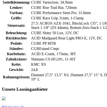
Sattelklemmung:
CUBE Varioclose, 34.9mm
Lenker:
CUBE Rise Trail Bar, 720mm
Vorbau:
CUBE Performance Stem Pro, 31.8mm
Griffe:
CUBE Race Grip 31mm, 1-Clamp
27.5: ACROS AZX-1041, BlockLock 135°, 1 1/8" s
Steuersatz:
Stack 1 1/8" (ZS 44mm), Bottom Zero-Stack 1 1
Beleuchtung:
CUBE Shiny 50 Lux, 12V, DC
Rückleuchte:
ACID Mudguard Rear Light PRO-E, 12V, DC
Pedale:
CUBE PP MTB
Ständer:
CUBEstand Cmpt
Kurbelsatz:
ACID E-Crank, 175mm, 38T
Zahnkränze:
Shimano CS-HG201, 11-36T
Kette:
KMC X9
Gewicht:
24,8
Diamant 27,5" 13.5" XS, Diamant 27,5" 15" S, D
Rahmengrössen:
19" L
Unsere Leasinganbieter