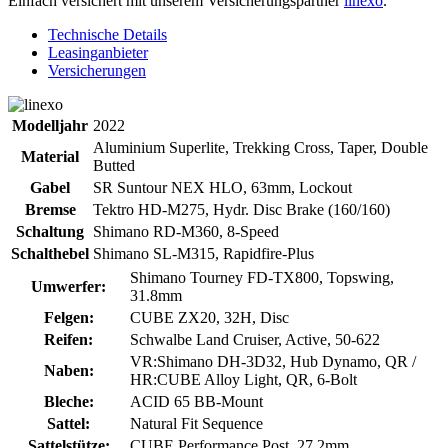
Einfach versichert mit unserem Versicherungspartner
linexo
.
Technische Details
Leasinganbieter
Versicherungen
Modelljahr
2022
Aluminium Superlite, Trekking Cross, Taper, Double
Material
Butted
Gabel
SR Suntour NEX HLO, 63mm, Lockout
Bremse
Tektro HD-M275, Hydr. Disc Brake (160/160)
Schaltung
Shimano RD-M360, 8-Speed
Schalthebel
Shimano SL-M315, Rapidfire-Plus
Shimano Tourney FD-TX800, Topswing,
Umwerfer:
31.8mm
Felgen:
CUBE ZX20, 32H, Disc
Reifen:
Schwalbe Land Cruiser, Active, 50-622
VR:Shimano DH-3D32, Hub Dynamo, QR /
Naben:
HR:CUBE Alloy Light, QR, 6-Bolt
Bleche:
ACID 65 BB-Mount
Sattel:
Natural Fit Sequence
Sattelstütze:
CUBE Performance Post, 27.2mm