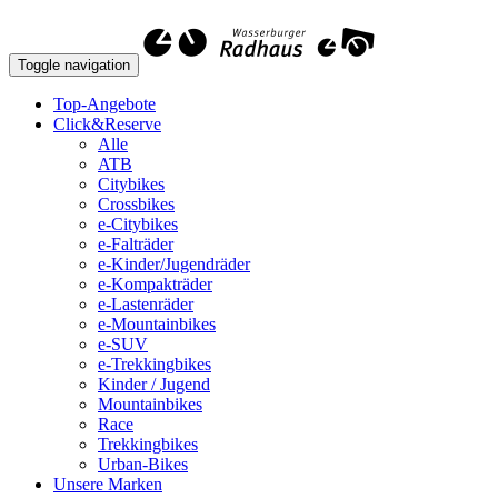
Toggle navigation
Top-Angebote
Click&Reserve
Alle
ATB
Citybikes
Crossbikes
e-Citybikes
e-Falträder
e-Kinder/Jugendräder
e-Kompakträder
e-Lastenräder
e-Mountainbikes
e-SUV
e-Trekkingbikes
Kinder / Jugend
Mountainbikes
Race
Trekkingbikes
Urban-Bikes
Unsere Marken