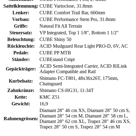
Sattelklemmung:
CUBE Varioclose, 31.8mm
Lenker:
CUBE Comfort Trail Bar, 660mm
Vorbau:
CUBE Performance Stem Pro, 31.8mm
Griffe:
Natural Fit All Terrain
Steuersatz:
VP Integrated, Top 1 1/8", Bottom 1 1/2"
Beleuchtung:
CUBE Shiny 50
Rückleuchte:
ACID Mudguard Rear Light PRO-D, 6V, AC
Pedale:
CUBE PP MTB
Ständer:
CUBEstand Cmpt
ACID Semi-Integrated Carrier, ACID RILink
Gepäckträger:
Adapter Compatible and Rail
Shimano FC-T801, 48x36x26T, 175mm,
Kurbelsatz:
Chainguard
Zahnkränze:
Shimano CS-HG31, 11-34T
Kette:
KMC Z51
Gewicht:
16,9
Diamant 28" 46 cm XS, Diamant 28" 50 cm S,
Diamant 28" 54 cm M, Diamant 28" 58 cm L,
Rahmengrössen:
Diamant 28" 62 cm XL, Trapez 28" 46 cm XS,
Trapez 28" 50 cm S, Trapez 28" 54 cm M