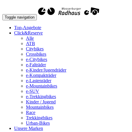
Toggle navigation
Top-Angebote
Click&Reserve
Alle
ATB
Citybikes
Crossbikes
e-Citybikes
e-Falträder
e-Kinder/Jugendräder
e-Kompakträder
e-Lastenräder
e-Mountainbikes
e-SUV
e-Trekkingbikes
Kinder / Jugend
Mountainbikes
Race
Trekkingbikes
Urban-Bikes
Unsere Marken