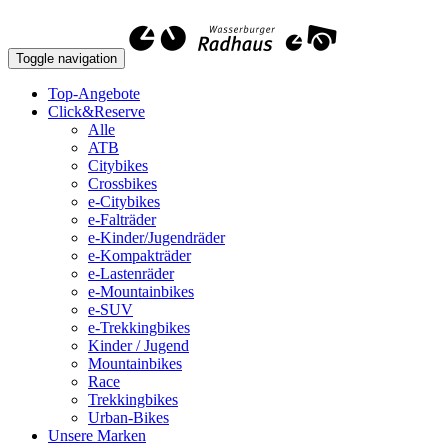
Toggle navigation
Top-Angebote
Click&Reserve
Alle
ATB
Citybikes
Crossbikes
e-Citybikes
e-Falträder
e-Kinder/Jugendräder
e-Kompakträder
e-Lastenräder
e-Mountainbikes
e-SUV
e-Trekkingbikes
Kinder / Jugend
Mountainbikes
Race
Trekkingbikes
Urban-Bikes
Unsere Marken