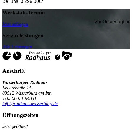
Bei uns:
3.299,00
€*
Werkstatt-Termin
Vor Ort verfügbar
Jetzt anfragen
Serviceleistungen
Alle Leistungen
Anschrift
Wasserburger Radhaus
Ledererzeile 44
83512 Wasserburg am Inn
Tel.: 08071 94831
info@radhaus-wasserburg.de
Öffnungszeiten
Jetzt geöffnet!