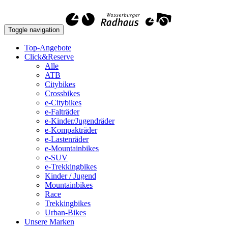
Toggle navigation
Top-Angebote
Click&Reserve
Alle
ATB
Citybikes
Crossbikes
e-Citybikes
e-Falträder
e-Kinder/Jugendräder
e-Kompakträder
e-Lastenräder
e-Mountainbikes
e-SUV
e-Trekkingbikes
Kinder / Jugend
Mountainbikes
Race
Trekkingbikes
Urban-Bikes
Unsere Marken