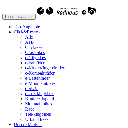
Toggle navigation
Top-Angebote
Click&Reserve
Alle
ATB
Citybikes
Crossbikes
e-Citybikes
e-Falträder
e-Kinder/Jugendräder
e-Kompakträder
e-Lastenräder
e-Mountainbikes
e-SUV
e-Trekkingbikes
Kinder / Jugend
Mountainbikes
Race
Trekkingbikes
Urban-Bikes
Unsere Marken