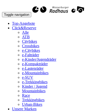
Toggle navigation
Top-Angebote
Click&Reserve
Alle
ATB
Citybikes
Crossbikes
e-Citybikes
e-Falträder
e-Kinder/Jugendräder
e-Kompakträder
e-Lastenräder
e-Mountainbikes
e-SUV
e-Trekkingbikes
Kinder / Jugend
Mountainbikes
Race
Trekkingbikes
Urban-Bikes
Unsere Marken