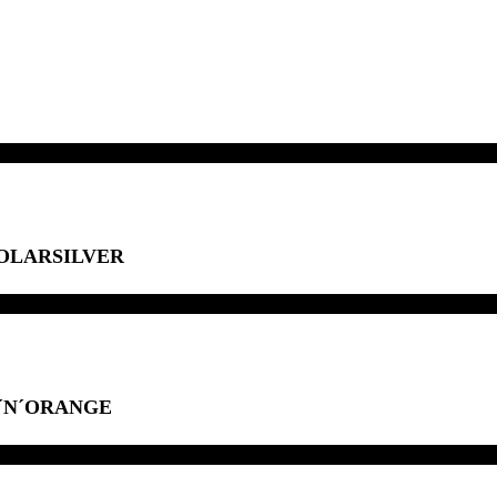
POLARSILVER
´N´ORANGE