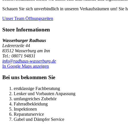
Schauen Sie sich unverbindlich in unseren Verkaufsräumen um! Sie ha
Unser Team
Öffnungszeiten
Store Informationen
Wasserburger Radhaus
Ledererzeile 44
83512 Wasserburg am Inn
Tel.: 08071 94831
info@radhaus-wasserburg.de
In Google Maps anzeigen
Bei uns bekommen Sie
erstklassige Fachberatung
Lenker und Vorbauten Anpassung
umfangreiches Zubehör
Fahrradbekleidung
Inspektionen
Reparaturservice
Gabel und Dämpfer Service