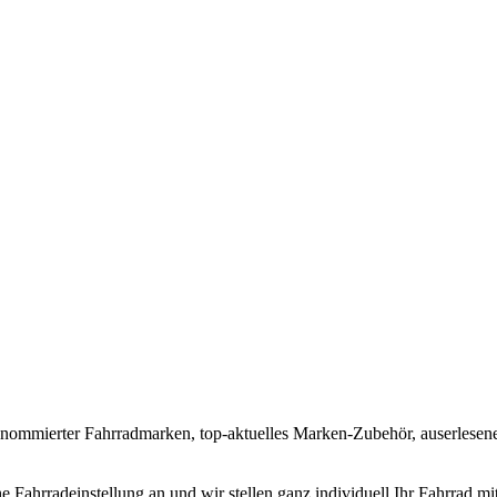
nommierter Fahrradmarken, top-aktuelles Marken-Zubehör, auserlesene 
che Fahrradeinstellung an und wir stellen ganz individuell Ihr Fahrra